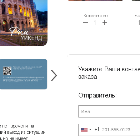
Количество
же
+
–
Укажите Ваши конта
заказа
Отправитель:
 нет времени на
+1
United
ий выход из ситуации.
States
+1
, но не имеет