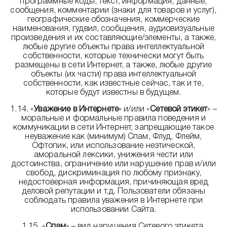
программные коды, текст, информация, данные,
сообщения, комментарии (знаки для товаров и услуг),
географические обозначения, коммерческие
наименования, гудвил, сообщения, аудиовизуальные
произведения и их составляющие/элементы, а также,
любые другие объекты права интеллектуальной
собственности, которые технически могут быть
размещены в сети Интернет, а также, любые другие
объекты (их части) права интеллектуальной
собственности, как известные сейчас, так и те,
которые будут известны в будущем.
1.14. «
Уважение в Интернете
» и/или «
Сетевой этикет
» –
моральные и формальные правила поведения и
коммуникации в сети Интернет, запрещающие такое
неуважение как (минимум) Спам, Флуд, Флейм,
Офтопик, или использование неэтической,
аморальной лексики, унижения чести или
достоинства, ограничение или нарушение прав и/или
свобод, дискриминация по любому признаку,
недостоверная информация, причиняющая вред
деловой репутации и т.д. Пользователи обязаны
соблюдать правила уважения в Интернете при
использовании Сайта.
1.15. «
Спам
» – вид нарушения Сетевого этикета,