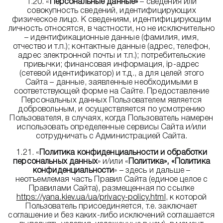
1.20. «
Персональные данные»
– сведения или
совокупность сведений, идентифицирующих
физическое лицо. К сведениям, идентифицирующим
личность относятся, в частности, но не исключительно
– идентификационные данные (фамилия, имя,
отчество и т.п.); контактные данные (адрес, телефон,
адрес электронной почты и т.п.); потребительские
привычки; финансовая информация, ip-адрес
(сетевой идентификатор) и т.д., а для целей этого
Сайта – данные, заявленные необходимыми в
соответствующей форме на Сайте. Предоставление
Персональных данных Пользователем является
добровольным, и осуществляется по усмотрению
Пользователя, в случаях, когда Пользователь намерен
использовать определенные сервисы Сайта и/или
сотрудничать с Администрацией Сайта.
1.21. «
Политика конфиденциальности и обработки
персональных данных
» и/или «
Политика», «Политика
конфиденциальности
» – здесь и дальше –
неотъемлемая часть Правил Сайта (единое целое с
Правилами Сайта), размещенная по ссылке
https://yana.kiev.ua/ua/privacy-policy.html
, к которой
Пользователь присоединяется, т.е. заключает
соглашение и без каких-либо исключений соглашается