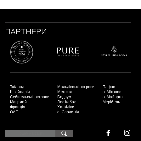
ПАРТНЕРИ
Таїланд
Мальдівські острови
Пафос
Швейцарія
Мексика
о. Міконос
Сейшельські острови
Бодрум
о. Майорка
Маврикій
Лос Кабос
Мерібель
Франція
Халкідіки
ОАЕ
о. Сардинія