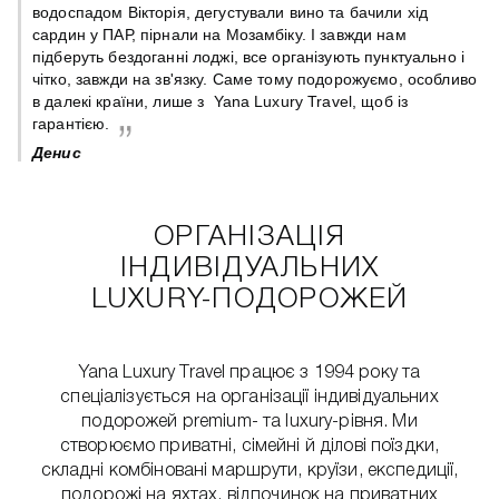
 є
водоспадом Вікторія, дегустували вино та бачили хід
сардин у ПАР, пірнали на Мозамбіку. І завжди нам
підберуть бездоганні лоджі, все організують пунктуально і
чітко, завжди на зв'язку. Саме тому подорожуємо, особливо
в далекі країни, лише з Yana Luxury Travel, щоб із
гарантією.
Денис
ОРГАНІЗАЦІЯ
ІНДИВІДУАЛЬНИХ
LUXURY-ПОДОРОЖЕЙ
Yana Luxury Travel працює з 1994 року та
спеціалізується на організації індивідуальних
подорожей premium- та luxury-рівня. Ми
створюємо приватні, сімейні й ділові поїздки,
складні комбіновані маршрути, круїзи, експедиції,
подорожі на яхтах, відпочинок на приватних