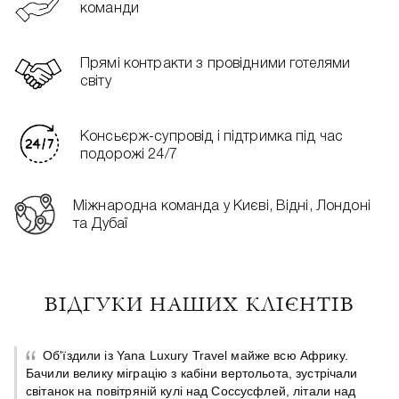
команди
Прямі контракти з провідними готелями
світу
Консьєрж-супровід і підтримка під час
подорожі 24/7
Міжнародна команда у Києві, Відні, Лондоні
та Дубаї
ВІДГУКИ НАШИХ КЛІЄНТІВ
Об'їздили із Yana Luxury Travel майже всю Африку.
Бачили велику міграцію з кабіни вертольота, зустрічали
світанок на повітряній кулі над Соссусфлей, літали над