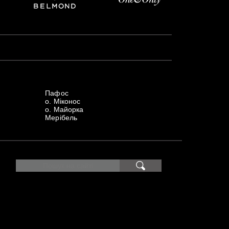
Пафос
о. Міконос
о. Майорка
Мерібель