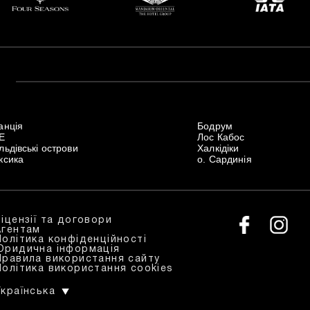
анція
Бодрум
Е
Лос Кабос
ьдівські острови
Халкідіки
ксика
о. Сардинія
Ліцензії та договори
Агентам
Політика конфіденційності
Юридична інформація
Правила використання сайту
Політика використання cookies
Українська