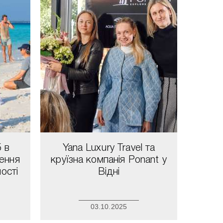
5 в
Yana Luxury Travel та
нення
круїзна компанія Ponant у
ості
Відні
03.10.2025