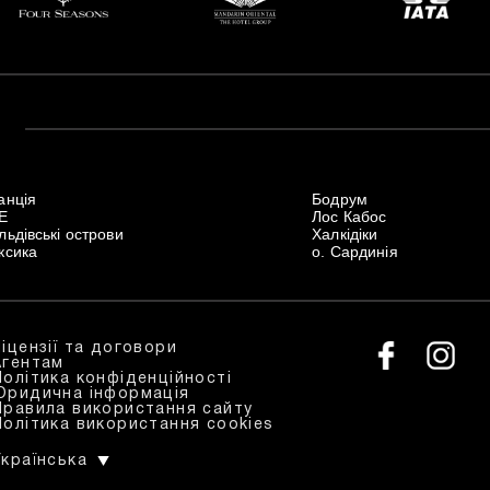
анція
Бодрум
Е
Лос Кабос
ьдівські острови
Халкідіки
ксика
о. Сардинія
Ліцензії та договори
Агентам
Політика конфіденційності
Юридична інформація
Правила використання сайту
Політика використання cookies
Українська