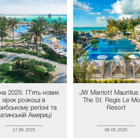
на 2025: П’ять нових
JW Marriott Mauritius
зірок розкоші в
The St. Regis Le M
рибському регіоні та
Resort
атинській Америці
17.05.2025
06.05.2025