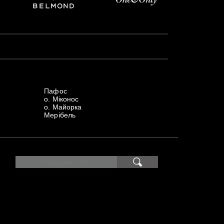
Пафос
о. Міконос
о. Майорка
Мерібель