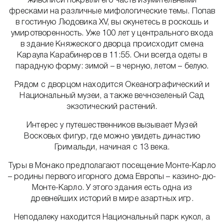
живописи покрыли его часть изумительными
фресками на различные мифологические темы. Попав
в гостиную Людовика XV, вы окунетесь в роскошь и
умиротворенность. Уже 100 лет у центрального входа
в здание Княжеского дворца происходит смена
Караула Карабинеров в 11:55. Они всегда одеты в
парадную форму: зимой – в черную, летом – белую.
Рядом с дворцом находится Океанографический и
Национальный музеи, а также вечнозеленый Сад
экзотический растений.
Интерес у путешественников вызывает Музей
Восковых фигур, где можно увидеть династию
Гримальди, начиная с 13 века.
Туры в Монако предполагают посещение Монте-Карло
– родины первого игорного дома Европы – казино-дю-
Монте-Карло. У этого здания есть одна из
древнейших историй в мире азартных игр.
Неподалеку находится Национальный парк кукол, а