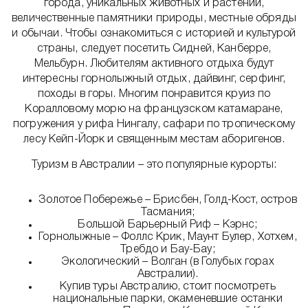
города, уникальных животных и растений,
величественные памятники природы, местные обряды
и обычаи. Чтобы ознакомиться с историей и культурой
страны, следует посетить Сидней, Канберре,
Мельбурн. Любителям активного отдыха будут
интересны горнолыжный отдых, дайвинг, серфинг,
походы в горы. Многим понравится круиз по
Коралловому морю на французском катамаране,
погружения у рифа Нингалу, сафари по тропическому
лесу Кейп-Йорк и священным местам аборигенов.
Туризм в Австралии – это популярные курорты:
Золотое Побережье – Брисбен, Голд-Кост, остров
Тасмания;
Большой Барьерный Риф – Кэрнс;
Горнолыжные – Фоллс Крик, Маунт Булер, Хотхем,
Требдо и Бау-Бау;
Экологический – Волган (в Голубых горах
Австралии).
Купив туры Австралию, стоит посмотреть
национальные парки, окаменевшие останки