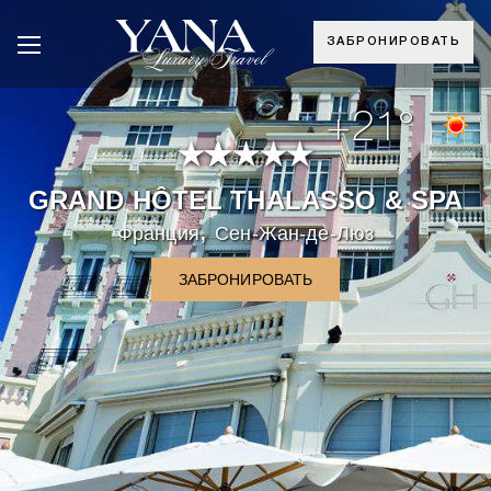
ЗАБРОНИРОВАТЬ
+21°
GRAND HÔTEL THALASSO & SPA
,
Франция
Сен-Жан-де-Люз
ЗАБРОНИРОВАТЬ