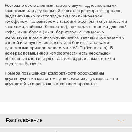
ит
Роскошно обставленный номер с двумя односпальными
Пр
кроватями или двуспальной кроватью размера «king-size»,
Ра
индивидуально контролируемым кондиционером,
гл
телефоном, телевизором с плоским экраном и спутниковыми
вн
каналами, сейфом (бесплатно), принадлежностями для чая/
ил
кофе, мини-баром (мини-бар-холодильник можно
об
ти
использовать как мини-холодильник), ванными комнатами с
ко
ванной или душем, зеркалом для бритья, тапочками,
ду
туалетными принадлежностями и Wi-Fi (бесплатно). В
и 
и,
номерах повышенной комфортности есть небольшой
ча
обеденный стол и стулья, а также журнальный столик и
стулья на балконе.
Номера повышенной комфортности оборудованы
двухъярусными кроватями для семьи из двух взрослых и
двух детей или роскошным диваном-кроватью.
Расположение