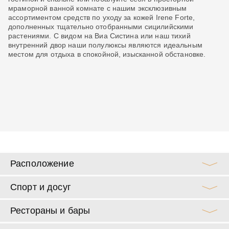
мраморной ванной комнате с нашим эксклюзивным
ко
ассортиментом средств по уходу за кожей Irene Forte,
ср
дополненных тщательно отобранными сицилийскими
ра
х
растениями. С видом на Виа Систина или наш тихий
го
внутренний двор наши полулюксы являются идеальным
об
местом для отдыха в спокойной, изысканной обстановке.
м с
Расположение
Спорт и досуг
Рестораны и бары