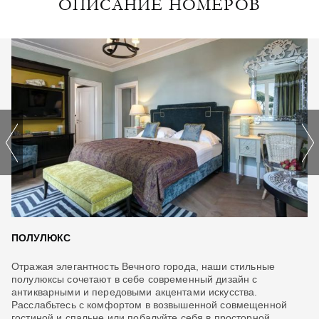
ОПИСАНИЕ НОМЕРОВ
ПОЛУЛЮКС
У
Отражая элегантность Вечного города, наши стильные
На
м
полулюксы сочетают в себе современный дизайн с
вн
антикварными и передовыми акцентами искусства.
Бл
Расслабьтесь с комфортом в возвышенной совмещенной
эт
гостиной и спальне или побалуйте себя в просторной
от