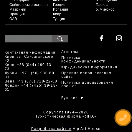
Швейцария
Мексика
о. Сардиния
Сейшельские острова
Греция
Пафос
Маврикий
Испания
о. Миконос
Франция
Кипр
ОАЭ
Турция
Контактная информация
Агентам
Киев, ул. Саксаганского,
Политика
42
конфиденциальности
Киев
+38 (044) 490-73-
Юридическая информация
73
Дубаи
+971 (56) 980-80-
Правила использования
33
сайта
Вена
+43 (676) 718-22-88
Политика использования
Лондон
+44 (7425) 39-18-
cookies
61
Русский
Copyright 1994—2026
Туристическая фирма «ЯНА»
+380444907373
Разработка сайтов
Vip Art House