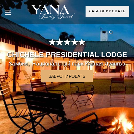
ЗАБРОНИРОВАТЬ
°
CHICHELE PRESIDENTIAL LODGE
,
Замбия
Национальный парк Южная Луангва
ЗАБРОНИРОВАТЬ