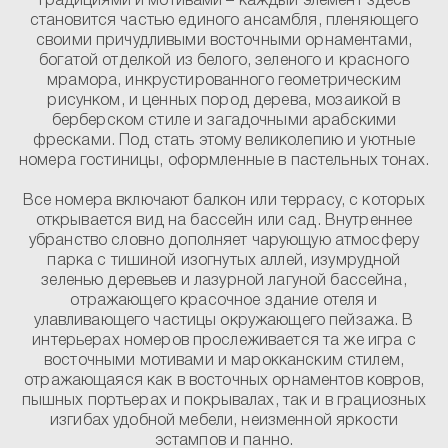
традициями и мотивами – каждый элемент здесь
становится частью единого ансамбля, пленяющего
своими причудливыми восточными орнаментами,
богатой отделкой из белого, зеленого и красного
мрамора, инкрустированного геометрическим
рисунком, и ценных пород дерева, мозаикой в
берберском стиле и загадочными арабскими
фресками. Под стать этому великолепию и уютные
номера гостиницы, оформленные в пастельных тонах.
Все номера включают балкон или террасу, с которых
открывается вид на бассейн или сад. Внутреннее
убранство словно дополняет чарующую атмосферу
парка с тишиной изогнутых аллей, изумрудной
зеленью деревьев и лазурной лагуной бассейна,
отражающего красочное здание отеля и
улавливающего частицы окружающего пейзажа. В
интерьерах номеров прослеживается та же игра с
восточными мотивами и марокканским стилем,
отражающаяся как в восточных орнаментов ковров,
пышных портьерах и покрывалах, так и в грациозных
изгибах удобной мебели, неизменной яркости
эстампов и панно.