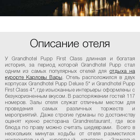
Описание отеля
У Grandhotel Pupp First Class длинная и богатая
история, за период которой Grandhotel Pupp стал
одним из самых популярных отелей для
отдыха на
курорте Карловы Вары
. Отель расположился в двух
корпусах Grandhotel Pupp Deluxe 5* и Grandhotel Pupp
First Class 4*, где изысканные интерьеры оформлены с
безукоризненным вкусом. В распоряжении гостей 117
номеров. Залы отеля служат отличным местом для
проведения самых различных торжеств и
мероприятий. Даже строгие гурманы по достоинству
оценят кухню ресторана Grandrestaurant, где все
блюда по праву можно считать шедеврами. Всего в
нескольких минутах ходьбы от отеля разместился