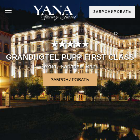
ЗАБРОНИРОВАТЬ
°
GRANDHOTEL PUPP FIRST CLASS
,
Чехия
Карловы Вары
ЗАБРОНИРОВАТЬ