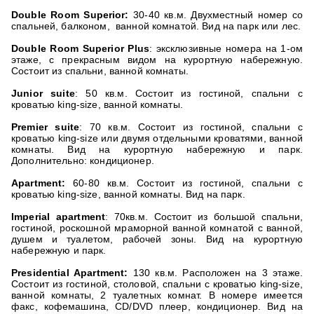
Double Room Superior:
30-40 кв.м. Двухместный номер со
спальней, балконом, ванной комнатой. Вид на парк или лес.
Double Room Superior Plus
: эксклюзивные номера на 1-ом
этаже, с прекрасным видом на курортную набережную.
Состоит из спальни, ванной комнаты.
Junior suite
: 50 кв.м. Состоит из гостиной, спальни с
кроватью king-size, ванной комнаты.
Premier suite
: 70 кв.м. Состоит из гостиной, спальни с
кроватью king-size или двумя отдельными кроватями, ванной
комнаты. Вид на курортную набережную и парк.
Дополнительно: кондиционер.
Apartment:
60-80 кв.м. Состоит из гостиной, спальни с
кроватью king-size, ванной комнаты. Вид на парк.
Imperial apartment
: 70кв.м. Состоит из большой спальни,
гостиной, роскошной мраморной ванной комнатой с ванной,
душем и туалетом, рабочей зоны. Вид на курортную
набережную и парк.
Presidential Apartment:
130 кв.м. Расположен на 3 этаже.
Состоит из гостиной, столовой, спальни с кроватью king-size,
ванной комнаты, 2 туалетных комнат. В номере имеется
факс, кофемашина, CD/DVD плеер, кондиционер. Вид на