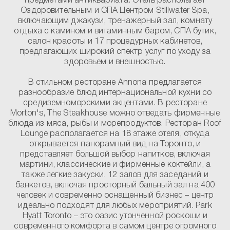
предметами антиквариата. Отель располагает
Оздоровительным и СПА Центром Stillwater Spa,
включающим джакузи, тренажерный зал, комнату
отдыха с камином и витаминным баром, СПА бутик,
салон красоты и 17 процедурных кабинетов,
предлагающих широкий спектр услуг по уходу за
здоровьем и внешностью.
В стильном ресторане Annona предлагается
разнообразие блюд интернациональной кухни со
средиземноморскими акцентами. В ресторане
Morton's, The Steakhouse можно отведать фирменные
блюда из мяса, рыбы и морепродуктов. Ресторан Roof
Lounge располагается на 18 этаже отеля, откуда
открывается панорамный вид на Торонто, и
представляет большой выбор напитков, включая
мартини, классические и фирменные коктейли, а
также легкие закуски. 12 залов для заседаний и
банкетов, включая просторный бальный зал на 400
человек и современно оснащенный бизнес – центр
идеально подходят для любых мероприятий. Park
Hyatt Toronto – это оазис утонченной роскоши и
современного комфорта в самом центре огромного