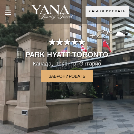
ЗАБРОНИРОВАТЬ
+22°
PARK HYATT TORONTO
,
Канада
Торонто, Онтарио
ЗАБРОНИРОВАТЬ