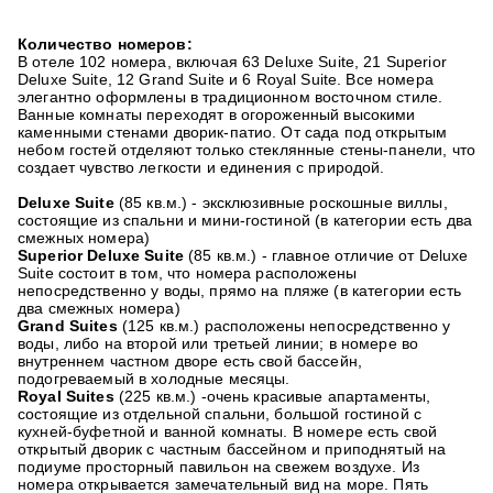
Количество номеров:
В отеле 102 номера, включая 63 Deluxe Suite, 21 Superior
Deluxe Suite, 12 Grand Suite и 6 Royal Suite. Все номера
элегантно оформлены в традиционном восточном стиле.
Ванные комнаты переходят в огороженный высокими
каменными стенами дворик-патио. От сада под открытым
небом гостей отделяют только стеклянные стены-панели, что
создает чувство легкости и единения с природой.
Deluxe Suite
(85 кв.м.) - эксклюзивные роскошные виллы,
состоящие из спальни и мини-гостиной (в категории есть два
смежных номера)
Superior Deluxe Suite
(85 кв.м.) - главное отличие от Deluxe
Suite состоит в том, что номера расположены
непосредственно у воды, прямо на пляже (в категории есть
два смежных номера)
Grand Suites
(125 кв.м.) расположены непосредственно у
воды, либо на второй или третьей линии; в номере во
внутреннем частном дворе есть свой бассейн,
подогреваемый в холодные месяцы.
Royal Suites
(225 кв.м.) -очень красивые апартаменты,
состоящие из отдельной спальни, большой гостиной с
кухней-буфетной и ванной комнаты. В номере есть свой
открытый дворик с частным бассейном и приподнятый на
подиуме просторный павильон на свежем воздухе. Из
номера открывается замечательный вид на море. Пять