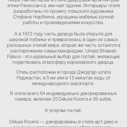
Генри Ланчестером в стиле дворцовой архитектуры
эпохи Ренессанса, венчает здание. Интерьеры отеля
разработаны по проекту польского художника
Стефана Норблина, украшены мебелью ручной
работы и произведениями искусства.
А в 1972 году часть дворца была открыта для
широкой публики и превратилась в один из самых
роскошных отелей мира, вторая же часть остается в
распоряжении семьи махараджи. Umaid Bhawan
Palace - это идеальный выбор для гостей, желающих
поувствовать атмосферу королевского дворца.
Отель расположен в городе Джодпур штата
Раджастан, в 5 км или в 15 минутах езды от
международного аэропорта.
В отеле всего 64 индивидуально декорированных
номера, включая 25 Deluxe Rooms и 39 suites.
К услугам гостей:
Deluxe Rooms
— декорированы в стиле арт-деко и