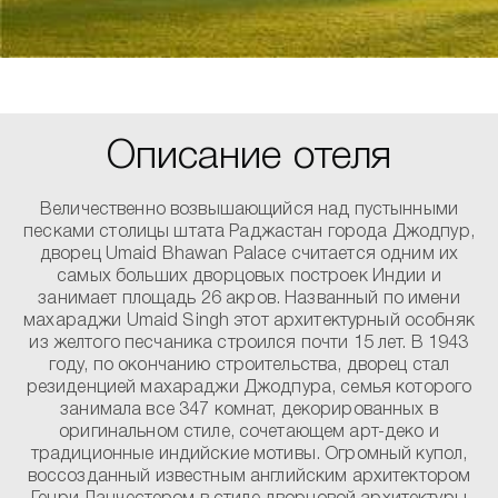
Описание отеля
Величественно возвышающийся над пустынными
песками столицы штата Раджастан города Джодпур,
дворец Umaid Bhawan Palace считается одним их
самых больших дворцовых построек Индии и
занимает площадь 26 акров. Названный по имени
махараджи Umaid Singh этот архитектурный особняк
из желтого песчаника строился почти 15 лет. В 1943
году, по окончанию строительства, дворец стал
резиденцией махараджи Джодпура, семья которого
занимала все 347 комнат, декорированных в
оригинальном стиле, сочетающем арт-деко и
традиционные индийские мотивы. Огромный купол,
воссозданный известным английским архитектором