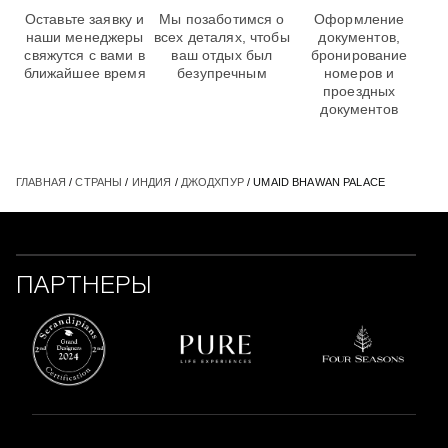
Оставьте заявку и
Мы позаботимся о
Оформление
наши менеджеры
всех деталях, чтобы
документов,
свяжутся с вами в
ваш отдых был
бронирование
ближайшее время
безупречным
номеров и
проездных
документов
ГЛАВНАЯ
/
СТРАНЫ
/
ИНДИЯ
/
ДЖОДХПУР
/ UMAID BHAWAN PALACE
ПАРТНЕРЫ