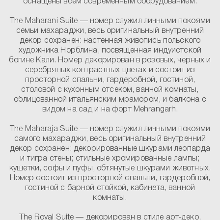
оснащены всем современным оборудованием.
The Maharani Suite
— номер служил личными покоями
семьи махараджи, весь оригинальный внутренний
декор сохранен: настенная живопись польского
художника Норблина, посвященная индуистской
богине Кали. Номер декорирован в розовых, черных и
серебряных контрастных цветах и состоит из
просторной спальни, гардеробной, гостиной,
столовой с кухонным отсеком, ванной комнаты,
облицованной итальянским мрамором, и балкона с
видом на сад и на форт Mehrangarh.
The Maharaja Suite
— номер служил личными покоями
cамого махараджи, весь оригинальный внутренний
декор сохранен: декорированные шкурами леопарда
и тигра стены; стильные хромированные лампы;
кушетки, софы и пуфы, обтянутые шкурами животных.
Номер состоит из просторной спальни, гардеробной,
гостиной с барной стойкой, кабинета, ванной
комнаты.
The Royal Suite
— декорирован в cтиле арт-деко,