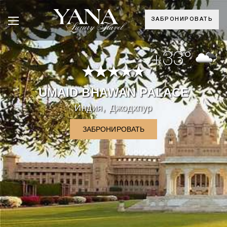
ЗАБРОНИРОВАТЬ
+33°
UMAID BHAWAN PALACE
,
Индия
Джодхпур
ЗАБРОНИРОВАТЬ