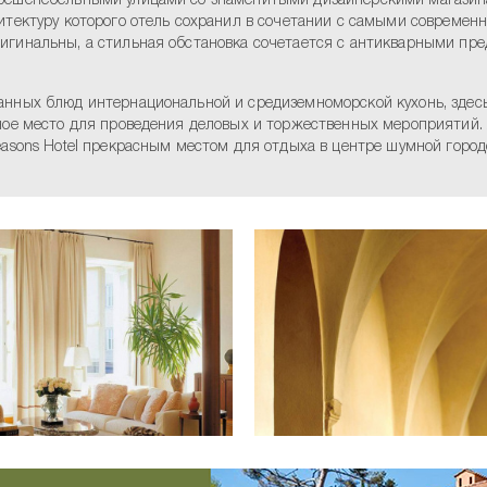
 фешенебельными улицами со знаменитыми дизайнерскими магазина
итектуру которого отель сохранил в сочетании с самыми совреме
игинальны, а стильная обстановка сочетается с антикварными пр
анных блюд интернациональной и средиземноморской кухонь, здесь
бное место для проведения деловых и торжественных мероприятий.
easons Hotel прекрасным местом для отдыха в центре шумной город