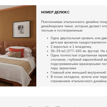
НОМЕР ДЕЛЮКС
Поклонникам итальянского дизайна понр
дизайнерские ткани, которые делают э
теплым и гостеприимным.
Одна двуспальная кровать или дв
детская кроватка предоставляется
2 взрослых и 1 младенец
35–39 м2 (377–420 кв. футов). На
Одна полностью отделанная мрам
столиком, глубокой европейской в
подогреваемыми мраморными пола
пару зеркалами
Главный или меньший внутренний 
В тонах селадона, золота или те
отражением итальянского дизайна