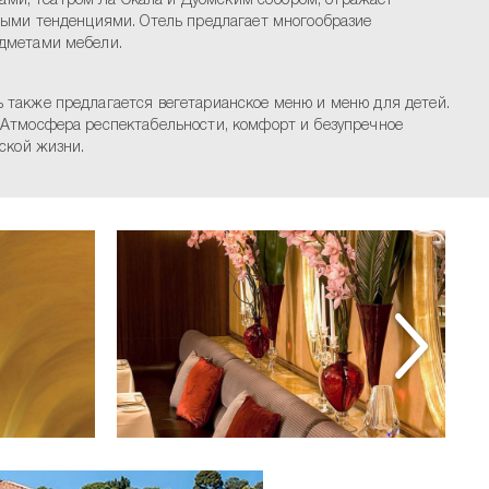
ми, театром Ла Скала и Дуомским собором, отражает
нными тенденциями. Отель предлагает многообразие
едметами мебели.
 также предлагается вегетарианское меню и меню для детей.
 Атмосфера респектабельности, комфорт и безупречное
ской жизни.