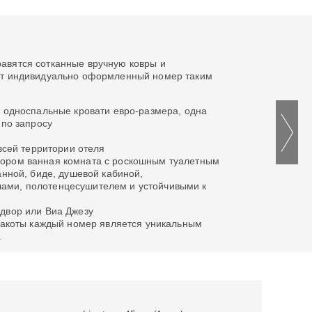
авятся сотканные вручную ковры и
тот индивидуально оформленный номер таким
е односпальные кровати евро-размера, одна
 по запросу
 всей территории отеля
ором ванная комната с роскошным туалетным
анной, биде, душевой кабиной,
ми, полотенцесушителем и устойчивыми к
двор или Виа Джезу
рракоты каждый номер является уникальным
.