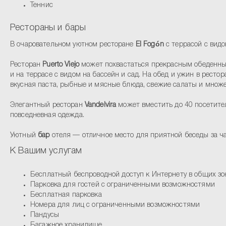
Теннис
Рестораны и бары
В очаровательном уютном ресторане
El Fogón
с террасой с видо
Ресторан
Puerto Viejo
может похвастаться прекрасным обеденным 
и на террасе с видом на бассейн и сад. На обед и ужин в ресто
вкусная паста, рыбные и мясные блюда, свежие салаты и множе
Элегантный ресторан
Vandelvira
может вместить до 40 посетител
повседневная одежда.
Уютный
бар
отеля — отличное место для приятной беседы за ча
К Вашим услугам
Бесплатный беспроводной доступ к Интернету в общих зо
Парковка для гостей с ограниченными возможностями
Бесплатная парковка
Номера для лиц с ограниченными возможностями
Пандусы
Багажное хранилище