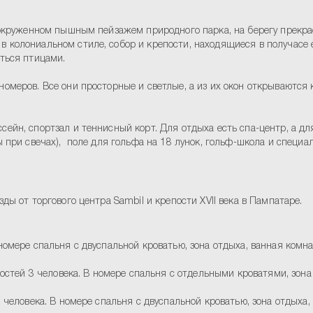
е, окруженном пышным пейзажем природного парка, на берегу прекр
в колониальном стиле, собор и крепости, находящиеся в получасе 
аться птицами.
номеров. Все они просторные и светлые, а из их окон открываются
сейн, спортзал и теннисный корт. Для отдыха есть спа-центр, а д
ны при свечах), поле для гольфа на 18 лунок, гольф-школа и спец
ды от торгового центра Sambil и крепости XVII века в Пампатаре.
номере спальня с двуспальной кроватью, зона отдыха, ванная комна
остей 3 человека. В номере спальня с отдельными кроватями, зона 
 человека. В номере спальня с двуспальной кроватью, зона отдыха,