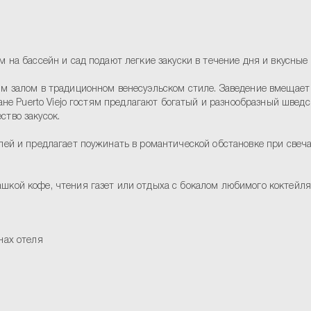
м на бассейн и сад подают легкие закуски в течение дня и вкусные 
залом в традиционном венесуэльском стиле. Заведение вмещает д
ране Puerto Viejo гостям предлагают богатый и разнообразный шведс
ство закусок.
ей и предлагает поужинать в романтической обстановке при свечах
шкой кофе, чтения газет или отдыха с бокалом любимого коктейля 
нах отеля