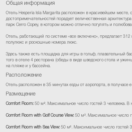
Общая информация
Отель Hesperia Isla Margarita расположен в красивейшем мест
достопримечательностей порадует величественная архитектура 
парк Cerro Copey, в котором можно отлично погулять и полюбов
Отель, работающий по системе «все включено», предлагает 312 
полулюкс и роскошные номера люкс.
Здесь также есть площадка для игры в гольф, плавательный бас
того в отеле 4 ресторана (обеды в виде шведского стола и ужи
на пляже и у бассейна.
Расположение
Отель расположен в 35 минутах езды от аэропорта, в получасе ез
Размещение
Comfort Room:
50 м². Максимальное число гостей 3 человека. В 
Comfort Room with Golf Course View:
50 м². Максимальное число г
Comfort Room with Sea View:
50 м². Максимальное число гостей 3