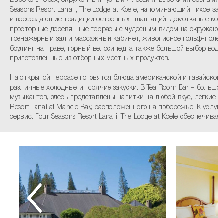
Высоко в горах, окруженный густыми лесами, высокими соснам
Seasons Resort Lana'i, The Lodge at Koele, напоминающий тихо
и воссоздающие традиции островных плантаций: домотканые ков
просторные деревянные террасы с чудесным видом на окружаю
тренажерный зал и массажный кабинет, живописное гольф-поле 
боулинг на траве, горный велосипед, а также большой выбор во
приготовленные из отборных местных продуктов.
На открытой террасе готовятся блюда американской и гавайской
различные холодные и горячие закуски. В Tea Room Bar – больш
музыкантов, здесь представлены напитки на любой вкус, легкие з
Resort Lanai at Manele Bay, расположенного на побережье. К ус
сервис. Four Seasons Resort Lana'i, The Lodge at Koele обеспе