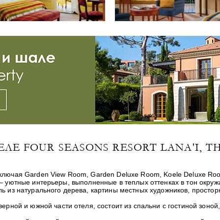
ЛЕ FOUR SEASONS RESORT LANA'I, T
ючая Garden View Room, Garden Deluxe Room, Koele Deluxe Room, 
мерах – уютные интерьеры, выполненные в теплых оттенках в тон о
ль из натурального дерева, картины местных художников, просто
верной и южной части отеля, состоит из спальни с гостиной зоной