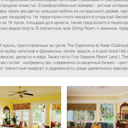
и и индийскими смоковницами, зелеными лужайками и благоухающ
е загородное поместье. В комфортабельных номерах - уютные интер
ры ярких расцветок, изящная мебель из натурального дерева, кар
щие ландшафты. На территории отеля находятся открытый бассей
на 18 лунок, площадка для крокета, также предлагаются пешеходны
дных видов спорта. В элегантном зале Dining Room, с камином, пр
 кухонь, приготовленные на гриле. The Experience at Koele Clubho
ой выбор напитков и фирменных легких закусок, а в зале Great Ha
акуски, десерты и кофе. Также гости Four Seasons Resort Lana'i, Th
лугам гостей - конференц-зал, современно оснащенный бизнес – цен
чивает элегантный комфорт и уединенность среди удивительно красив