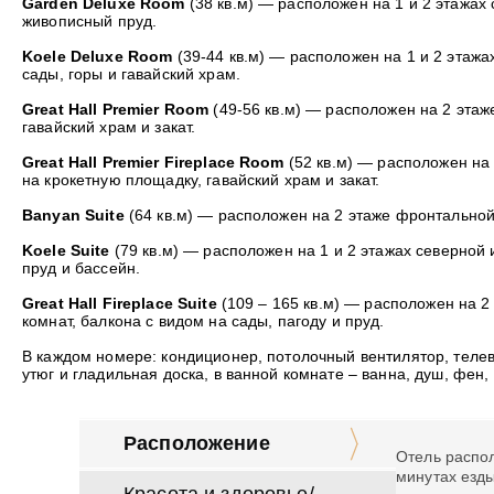
Garden Deluxe Room
(38 кв.м) — расположен на 1 и 2 этажах 
живописный пруд.
Koele Deluxe Room
(39-44 кв.м) — расположен на 1 и 2 этажа
сады, горы и гавайский храм.
Great Hall Premier Room
(49-56 кв.м) — расположен на 2 этаже
гавайский храм и закат.
Great Hall Premier Fireplace Room
(52 кв.м) — расположен на 
на крокетную площадку, гавайский храм и закат.
Banyan Suite
(64 кв.м) — расположен на 2 этаже фронтальной 
Koele Suite
(79 кв.м) — расположен на 1 и 2 этажах северной 
пруд и бассейн.
Great Hall Fireplace Suite
(109 – 165 кв.м) — расположен на 2 
комнат, балкона с видом на сады, пагоду и пруд.
В каждом номере: кондиционер, потолочный вентилятор, телев
утюг и гладильная доска, в ванной комнате – ванна, душ, фен, 
Расположение
Отель распол
минутах езды