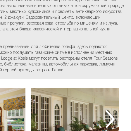
им разноцветьем тропических растений, расположился Four
ьеры, выполненные в теплых оттенках в тон окружающей природе
тины местных художников и предметы антикварного искусства,
н, 2 джакузи, Оздоровительный Центр, включающий
е прогулки, верховая езда, стрельба по мишеням и из лука,
едлагаются блюда классической интернациональной кухни,
use предназначен для любителей гольфа, здесь подаются
ll можно послушать гавайские ритме в исполнении местных
e Lodge at Koele могут посетить рестораны отеля Four Seasons
тр, библиотека, магазины, автомобильная парковка, лимузин –
ой горной природы острова Ланаи.