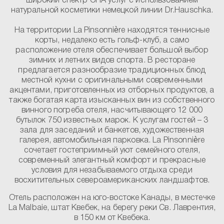
широкий спектр СПА услуг с использованием
натуральной косметики немецкой линии Dr.Hauschka.
На территории La Pinsonnière находятся теннисные
корты, недалеко есть гольф-клуб, а само
расположение отеля обеспечивает большой выбор
зимних и летних видов спорта. В ресторане
предлагается разнообразие традиционных блюд
местной кухни с оригинальными современными
акцентами, приготовленных из отборных продуктов, а
также богатая карта изысканных вин из собственного
винного погреба отеля, насчитывающего 12 000
бутылок 750 известных марок. К услугам гостей – 3
зала для заседаний и банкетов, художественная
галерея, автомобильная парковка. La Pinsonnière
сочетает гостеприимный уют семейного отеля,
современный элегантный комфорт и прекрасные
условия для незабываемого отдыха среди
восхитительных североамериканских ландшафтов.
Отель расположен на юго-востоке Канады, в местечке
La Malbaie, штат Квебек, на берегу реки Св. Лаврентия,
в 150 км от Квебека.