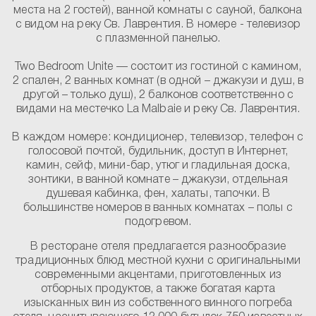
места на 2 гостей), ванной комнаты с сауной, балкона
с видом на реку Св. Лаврентия. В номере - телевизор
с плазменной панелью.
Two Bedroom Unite
— состоит из гостиной с камином,
2 спален, 2 ванных комнат (в одной – джакузи и душ, в
другой – только душ), 2 балконов соответственно с
видами на местечко La Malbaie и реку Св. Лаврентия.
В каждом номере:
кондиционер, телевизор, телефон с
голосовой почтой, будильник, доступ в Интернет,
камин, сейф, мини-бар, утюг и гладильная доска,
зонтики, в ванной комнате – джакузи, отдельная
душевая кабинка, фен, халаты, тапочки. В
большинстве номеров в ванных комнатах – полы с
подогревом.
В ресторане отеля предлагается разнообразие
традиционных блюд местной кухни с оригинальными
современными акцентами, приготовленных из
отборных продуктов, а также богатая карта
изысканных вин из собственного винного погреба