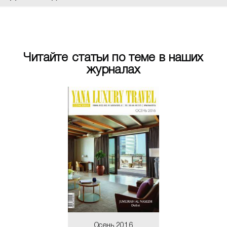
Читайте статьи по теме в наших
журналах
сень 2016
Осень 20
-отдых в дали
Велнес-отдых
цивилизации
от цивилиз
ЧИТАТЬ
ЧИТАТ
Осень 2016