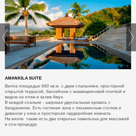
AMANKILA SUITE
I
ым
Вилла площадью 660 кв.м. с двум спальнями, просторной
Но
открытой террасой, бассейном с аквамариновой плиткой и
пр
на
видом на пляж и залив Амук.
и 
В каждой спальне - широкая двуспальная кровать с
В 
ая
балдахином. Есть гостиная зона с письменным столом и
Ес
диваном у окна и просторная гардеробная комната.
пр
На вилле также есть два открытых павильона для массажей
На
и спа-процедур.
пр
со