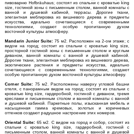
пивоварню Hofbräuhaus; состоят из спальни с кроватью king
size, гостиной зоны с письменным столом, ванной комнаты с
ванной и душевой кабиной, террасы. Дорогие ткани,
элегантная меблировка из вишневого дерева и предметы
искусства, идеально сочетающиеся с современными
технологиями, создают особую пропитанную духом
восточной культуры атмосферу.
Mandarin Junior Suite:
75 м2. Расположен на 2-ом этаже; с
видом на город; состоит из спальни с кроватью king size,
просторной гостиной зоны с письменным столом и круглым
диваном, ванной комнаты с ванной и душевой кабиной.
Дорогие ткани, элегантная меблировка из вишневого дерева,
экзотические растения и предметы искусства, идеально
сочетающиеся с современными технологиями, создают
особую пропитанную духом восточной культуры атмосферу.
Corner Suite:
75 м2. Расположены наверху угловой башни
отеля, с панорамным видом на город; состоят из спальни с
кроватью king size, гардеробной, гостиной с диваном, тремя
креслами и письменным столом и ванной комнаты с ванной
и душевой кабиной. Паркетные полы, изысканная мебель и
насыщенная гамма кремовых, золотых и коричневых
оттенков создают радушное настроение этих номеров.
Oriental Suite:
65 м2. С видом на город и собор, состоят из
спальни с кроватью king size, гардеробной, гостиной с
письменным столом, ванной комнаты с ванной и душевой