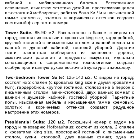
кабиной и меблированного балкона. Естественное
освещение, азиатская эстетика дизайна, прослеживающаяся
в элегантной меблировке, работах Вона Ки Чи и насыщенной
гамме кремовых, золотых и коричневых оттенков создают
восточный флер этого номера.
Tower Suite:
85-90 м2. Расположены в башне, с видом на
город; состоят из спальни с кроватью king size, гардеробной,
круглой гостиной с письменным столом и ванной комнаты с
ванной и душевой кабиной, гостевой уборной. Дорогие
ткани, элегантная меблировка из вишневого дерева,
экзотические растения и предметы искусства, идеально
сочетающиеся с современными технологиями, создают
особую пропитанную духом восточной культуры атмосферу.
Two-Bedroom Tower Suite:
125-140 м2. С видом на город;
состоят из 2 спален (с кроватью king size и двумя кроватями
twin), гардеробной, круглой гостиной, столовой на 6 персон с
письменным столом, мини-столовой, двух ванных комнат с
ванной и душевой кабиной, гостевой уборной. Паркетные
полы, изысканная мебель и насыщенная гамма кремовых,
золотых и коричневых оттенков создают радушное
настроение этих номеров.
Presidential Suite:
120 м2. Роскошный номер с видом на
город и пивоварню Hofbräuhaus; состоит из холла, 2 спален
с кроватями king size, просторной гостиной с письменным
столом, кухни, столовой, двух ванных комнат, одна из