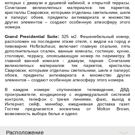
которых с джакузи и душевой кабиной, и открытой террасы.
Сочетание великолепных материалов: тик паркетов,
кристаллы Сваровски, которыми отделаны светильники, шелк
и папирус обоев, предметы антиквариата и множество
других элементов – создают особенную атмосферу этого
номера.
Grand Presidential Suite:
325 м2. Фешенебельный номер,
расположен на последнем этаже отеля, с видом на город и
пивоварню Hofbräuhaus; включает главную спальню, пять
дополнительных спален, ванные комнаты, гостиную, кухню,
столовую, террасу, опоясывающую номер по периметру. В
главной ванной комнате - джакузи, парная. Сочетание
великолепных материалов: тик паркетов, кристаллы
Сваровски, которыми отделаны светильники, шелк и папирус
обоев, предметы антиквариата и множество других
элементов – создают особенную атмосферу этого номера.
В каждом номере: спутниковое телевидение, ДВД-
проигрыватели, кондиционер с индивидуальной системой
контроля, телефон с тремя линиями, факс, выход в
Интернет, сейф, минибар, ежедневная доставка газет.
Гостям предлагается косметика от Molton Brown,
возможность выбора белья и одеял.
Расположение