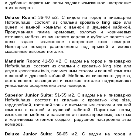
и дубовые паркетные полы задают изысканное настроение
этих номеров.
Deluxe Room:
36-40 м2. С видом на город и пивоварню
Hofbräuhaus; состоят из спальни кроватью king size или
queen и ванной комнаты с ванной и душевой кабиной.
Продуманная гамма кремовых, золотых и коричневых
оттенков, мебель из вишневого дерева и дубовые паркетные
полы задают изысканное настроение этих номеров.
Некоторые номера расположены под крышей и имеют
скошенные высокие потолки.
Mandarin Room:
41-50 м2. С видом на город и пивоварню
Hofbräuhaus; состоят из спальни с кроватью king size или
двумя кроватями twin, письменным столом и ванной комнаты
с ванной и душевой кабиной. Мебель из вишневого дерева,
естественное освещение и высокие потолки подчеркивают
уникальное оформление этих номеров.
Superior Junior Suite:
51-55 м2. С видом на и пивоварню
Hofbräuhaus; состоят из спальни с кроватью king size,
гардеробной, гостиной зоны с письменным столом и ванной
комнаты с ванной и душевой кабиной. Паркетные полы,
изысканная мебель и насыщенная гамма кремовых, золотых
и коричневых оттенков создают радушное настроение этих
номеров.
Deluxe Junior Suite:
56-65 м2. С видом на город и