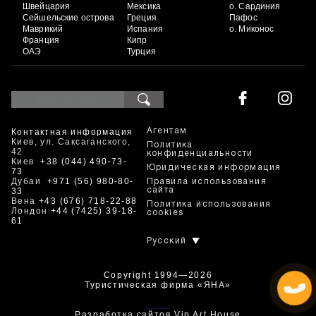
Швейцария
Мексика
о. Сардиния
Сейшельские острова
Греция
Пафос
Маврикий
Испания
о. Миконос
Франция
Кипр
ОАЭ
Турция
Контактная информация
Агентам
Киев, ул. Саксаганского,
Политика
42
конфиденциальности
Киев
+38 (044) 490-73-
Юридическая информация
73
Дубаи
+971 (56) 980-80-
Правила использования
33
сайта
Вена
+43 (676) 718-22-88
Политика использования
Лондон
+44 (7425) 39-18-
cookies
61
Русский
Copyright 1994—2026
Туристическая фирма «ЯНА»
+380444907373
Разработка сайтов
Vip Art House