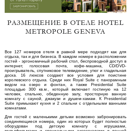
РАЗМЕЩЕНИЕ В ОТЕЛЕ HOTEL
METROPOLE GENEVA
Все 127 номеров отеля в равной мере подходят как для
отдыха, так и для бизнеса. В каждом номере в расположении
гостей - эргономичный рабочий стол, беспроводной доступ в
интернет, голосовая почта, кофе-машина, CD/DVD-
проигрыватель, спутниковое телевидение, утюг и гладильная
доска. 16 люксов создают все условия для поистине
королевского отдыха. Среди них Royal Suite с панорамным
видом на озеро и фонтан, а также Presidential Suite
площадью 300 кв.м., который включает гостиную на 12
человек, спальню, обеденную залу, просторную ванную
комнату с сауной, джакузи и душем-хамам. К Presidential
Suite примыкают кухня и 2 спальни с отдельными ванными
комнатами.
Для гостей с маленькими детьми возможно забронировать
соединяющиеся номера, один из которых будет полностью
оборудован под детскую комнату с игрушками,
мультфильмами и специальными аксессуарами в ванной