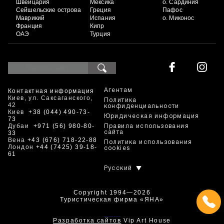
Швейцария
Мексика
о. Сардиния
Сейшельские острова
Греция
Пафос
Маврикий
Испания
о. Миконос
Франция
Кипр
ОАЭ
Турция
Контактная информация
Агентам
Киев, ул. Саксаганского,
Политика
42
конфиденциальности
Киев
+38 (044) 490-73-
Юридическая информация
73
Дубаи
+971 (56) 980-80-
Правила использования
33
сайта
Вена
+43 (676) 718-22-88
Политика использования
Лондон
+44 (7425) 39-18-
cookies
61
Русский
Copyright 1994—2026
Туристическая фирма «ЯНА»
+380444907373
Разработка сайтов
Vip Art House