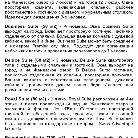
на Женевское озеро (5 люксов) и на город (2 люкса). Одна
просторная комната, включающая спальню, рабочее
пространство и гостиную с диваном и журнальным столиком.
Идеален для размещения 3-х человек.
Business Suite (50 м2) - 4 номера.
Окна Business Suite
выходят на город. Включает просторную гостиную, частично
отделенную от спальни. Большая ванная комната с душевой
кабиной, ванной и биде. Business Suite может быть соединен
с номером Premier city side. Подходит для организации
небольших встреч и проведения переговоров до 7 человек.
Deluxe Suite (60 м2) - 3 номера.
Deluxe Suite квартирного
типа с отдельными спальней и гостиной. Окна выходят на
город и на Женевское озеро. В Deluxe Suite: гостиная,
полностью отделенная от спальни, просторная прихожая.
Ванная комната с естественным освещением, душевая
кабина с тропическим душем, ванна, биде. Идеален для
размещения семьи с детьми.
Royal Suite (80 м2) - 1 люкс.
Royal Suite расположен на 4-м
этаже и имеет превосходный вид на Женевское озеро и
знаменитый фонтан Jet d'Eau. Состоит из просторной
гостиной и обеденной залы, спальни, кухни и ванной
комнаты с джакузи и тропическим душем. Royal Suite может
быть соединен со стандартным номером - Swiss Advantage
lakeside.
Presidential Suite (300 м2) - 1 люкс.
Presidential Suite с