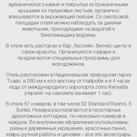
вулканического камня и покрытые остроконечными
крышами из пальмовых листьев, органично
вписываются в окружающий пейзаж. Со смотровой
площадки отеля можно наблюдать за дикими
животными, приходящими на водопой к
близлежащему водоему.
В отеле есть ресторан и бар, бассейн, бизнес-центр и
салон красоты. Организуются сафари и
предлагаются специальные программы для
молодоженов.
Отель расположен в Национальном природном парке
Тсаво, в 260 км к юго-востоку от Найроби и в 4 часах
езды от международного аэропорта Jomo Kenyatta
(перелет на самолете занимает 1 час).
В отеле 57 номеров, в том числе 52 Standard Rooms, 5
Suites. Номера располагаются в просторных
двухэтажных коттеджах, по несколько номеров в
каждом. Во внутреннем оформлении использованы
резные деревянные украшения, красочные панно,
ковры ручной работы и циновки – все эти аксессуары