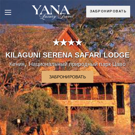
ЗАБРОНИРОВАТЬ
°
KILAGUNI SERENA SAFARI LODGE
,
Кения
Национальный природный парк Цаво
ЗАБРОНИРОВАТЬ