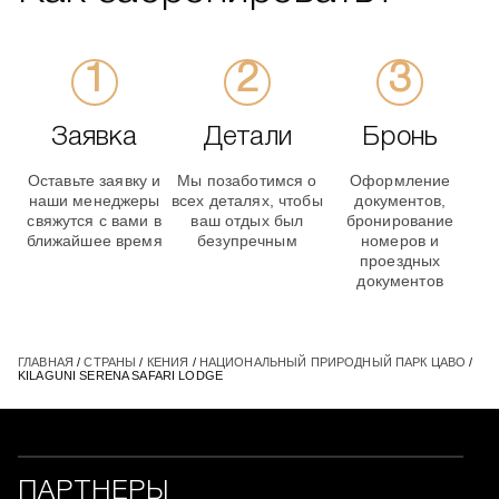
Заявка
Детали
Бронь
Оставьте заявку и
Мы позаботимся о
Оформление
наши менеджеры
всех деталях, чтобы
документов,
свяжутся с вами в
ваш отдых был
бронирование
ближайшее время
безупречным
номеров и
проездных
документов
ГЛАВНАЯ
/
СТРАНЫ
/
КЕНИЯ
/
НАЦИОНАЛЬНЫЙ ПРИРОДНЫЙ ПАРК ЦАВО
/
KILAGUNI SERENA SAFARI LODGE
ПАРТНЕРЫ