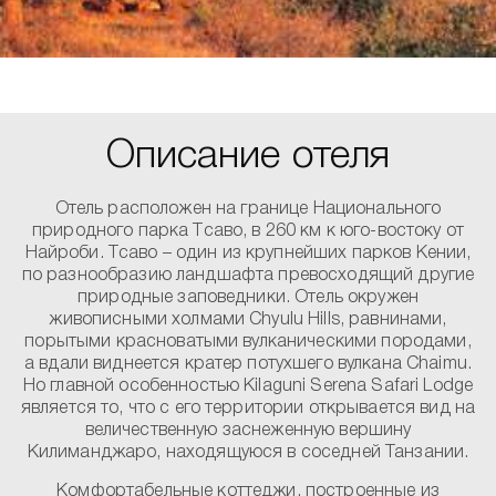
Описание отеля
Отель расположен на границе Национального
природного парка Тсаво, в 260 км к юго-востоку от
Найроби. Тсаво – один из крупнейших парков Кении,
по разнообразию ландшафта превосходящий другие
природные заповедники. Отель окружен
живописными холмами Chyulu Hills, равнинами,
порытыми красноватыми вулканическими породами,
а вдали виднеется кратер потухшего вулкана Chaimu.
Но главной особенностью Kilaguni Serena Safari Lodge
является то, что с его территории открывается вид на
величественную заснеженную вершину
Килиманджаро, находящуюся в соседней Танзании.
Комфортабельные коттеджи, построенные из