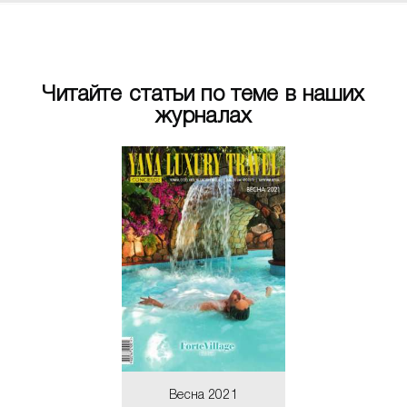
Читайте статьи по теме в наших
журналах
ето 2018
Весна 20
шевель 1850
Le Saint R
ЧИТАТЬ
ЧИТАТ
Весна 2021