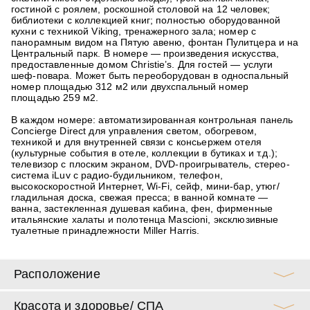
гостиной с роялем, роскошной столовой на 12 человек;
библиотеки с коллекцией книг; полностью оборудованной
кухни с техникой Viking, тренажерного зала; номер с
панорамным видом на Пятую авеню, фонтан Пулитцера и на
Центральный парк. В номере — произведения искусства,
предоставленные домом Christie’s. Для гостей — услуги
шеф-повара. Может быть переоборудован в односпальный
номер площадью 312 м2 или двухспальный номер
площадью 259 м2.
В каждом номере: автоматизированная контрольная панель
Concierge Direct для управления светом, обогревом,
техникой и для внутренней связи с консьержем отеля
(культурные события в отеле, коллекции в бутиках и т.д.);
телевизор с плоским экраном, DVD-проигрыватель, стерео-
система iLuv с радио-будильником, телефон,
высокоскоростной Интернет, Wi-Fi, сейф, мини-бар, утюг/
гладильная доска, свежая пресса; в ванной комнате —
ванна, застекленная душевая кабина, фен, фирменные
итальянские халаты и полотенца Mascioni, эксклюзивные
туалетные принадлежности Miller Harris.
Расположение
Красота и здоровье/ СПА