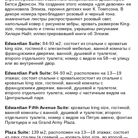
Бетси Джонсон. На создание этого номера «для девочек» ее
вдохновила Элоиза, героиня детских книг К. Томпсона. В
декоре номера преобладают розовый и черный тона:
знаменитые люстры распространяют розовый свет,
напольный ковер с рисунком зебры, кровать размером King-
size, покрывало и стены номера, украшены рисунками
Хилари Найт, иллюстрировавшей книги об Элоизе.
Edwardian Suite:
84-93 м2; состоит из спальни с кроватью
king size, гостиной с элегантной мебелью, ванной комнаты с
французскими дверями, ванной, душевой и туалетом;
второго отдельного туалета; номер с видом на 58—ю улицу
или во внутренний двор.
Edwardian Park Suite:
84-93 м2; расположен на 13—19
этажах; состоит спальни с кроватьюсостоит из спальни с
кроватью king size, гостиной, ванной комнаты с
французскими дверями, ванной, душевой и туалетом;
второго отдельного туалета; номер с частичным видом на
Центральный парк.
Edwardian Fifth Avenue Suite:
кроватью king size, гостиной,
ванной комнаты с ванной, душевой и туалетом; второго
отдельного туалета; номер с видом на Пятую авеню, фонтан
Пулитцера и на Grand Army Plaza.
Plaza Suite:
139 м2; расположен на 13—18 этажах; состоит
из двух спален (в главной — кровать king size, во второй —