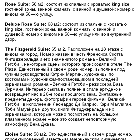
Rose Suite:
58 м2; состоит из спальни с кроватью king size,
гостиной зоны, ванной комнаты с ванной и душевой; номер с
видом на 58—ю улицу.
Deluxe Rose Suite:
68 м2; состоит из спальни с кроватью
king size, гостиной зоны, ванной комнаты с ванной и
душевой; номер с видом на 58—ю улицу или во внутренний
двор.
The Fitzgerald Suite:
65 м 2. Расположен на 18 этаже с
видом на город. Номер назван в честь Френсиса Скотта
Фитцджеральда и его знаменитого романа «Великий
Гэтсби», некоторые сцены которого происходят в отеле The
Plaza. Единственный в своем роде номер, выполнен под
чутким руководством Кэтрин Мартин, художницы по
костюмам и художником-постановщиком в последней
экранизации романа «Великий Гэтсби» режиссера База
Лурмана. Интерьер сьюта выполнен в стиле арт-деко и
возвращает нас в 20-е годы прошлого века. Винтажные
предметы декора, фотографии героев фильма «Великий
Гэтсби» в исполнении Леонардо Ди Каприо, Кэри Маллиган,
Тоби Магуайра и других, книги Фитцджеральда и их
экранизации, которые можно посмотреть на большом
плазменном экране – все это создает неповторимую
атмосферу Века Джаза.
Eloise Suite:
58 м2. Это единственный в своем роде номер,
спроектированный известным американским дизайнером