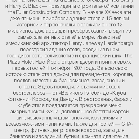
— финансиста Bernhard Beinecke, отельера Fred Sterry
и Harry S. Black — президента строительной компании
the Fuller Construction Company. В начале ХХ века эти
джентльмены приобрели здание отеля с 15-летней
историей и первоначально вложили в него 12
миллионов долларов для преобразования в один из
самых элегантных отелей в мире. Известный
американский архитектор Henry Janeway Hardenbergh
перестроил здание отеля, соединив в нем
грандиозность, великолепие и французский шик. The
Plaza Hotel, Нью-Йорк, открыл двери и принял своих
первых гостей 1 октября 1907 года. За всю свою
историю отель стал домом для президентов, королей,
послов, известных бизнесменов, звезд сцены и
спорта. Здесь проходили съемки мировых
бестселлеров — от «Великого Гэтсби» до «Клуба
Коттон» и «Крокодила Данди». В ресторанах, барах и
клубе отеля предлагается прекрасное меню
американской кухни, дополненное богатой картой
вин, изысканным шампанским, коктейлями и
всевозможными напитками. Также для гостей — СПА-
центр, фитнес-центр, салон красоты, залы для
банкетов и заседаний, бутики, комната для чтения,