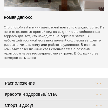
НОМЕР ДЕЛЮКС
Н
Это спокойный и минималистский номер площадью 30 м². Из
Эт
ой
него открывается прямой вид на сад или есть собственная
им
терраса для тех, кто находится на верхнем этаже. В
де
небольшой гостиной есть письменный стол, если вы хотите
но
рисовать, читать книгу или работать удаленно. В ванных
не
комнатах естественный свет смешивается с розовым
от
мрамором через геометрические витражи. В большинстве
по
номеров есть ванна.
Расположение
Красота и здоровье/ СПА
Спорт и досуг