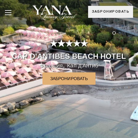
ЗАБРОНИРОВАТЬ
°
CAP D’ANTIBES BEACH HOTEL
,
Франция
Кап д'Антиб
ЗАБРОНИРОВАТЬ