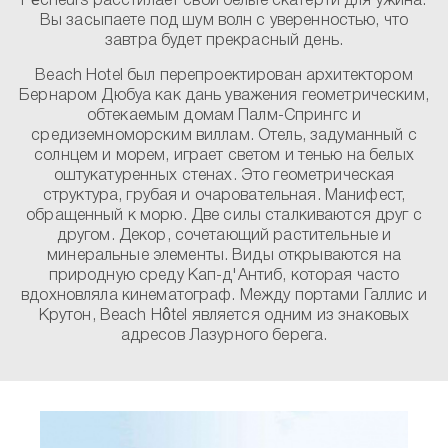
Pêcheurs расстилает свои белые скатерти для ужина.
Вы засыпаете под шум волн с уверенностью, что
завтра будет прекрасный день.
Beach Hotel был перепроектирован архитектором
Бернаром Дюбуа как дань уважения геометрическим,
обтекаемым домам Палм-Спрингс и
средиземноморским виллам. Отель, задуманный с
солнцем и морем, играет светом и тенью на белых
оштукатуренных стенах. Это геометрическая
структура, грубая и очаровательная. Манифест,
обращенный к морю. Две силы сталкиваются друг с
другом. Декор, сочетающий растительные и
минеральные элементы. Виды открываются на
природную среду Кап-д'Антиб, которая часто
вдохновляла кинематограф. Между портами Галлис и
Крутон, Beach Hôtel является одним из знаковых
адресов Лазурного берега.