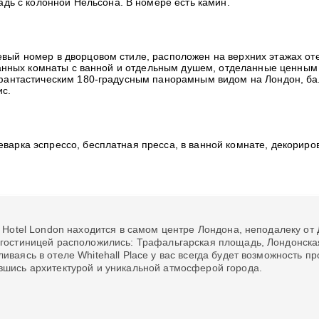
ь с колонной Нельсона. В номере есть камин.
вый номер в дворцовом стиле, расположен на верхних этажах оте
2 ванных комнаты с ванной и отдельным душем, отделанные ценн
 фантастическим 180-градусным панорамным видом на Лондон, бал
ис.
еварка эспрессо, бесплатная пресса, в ванной комнате, декорир
a Hotel London находится в самом центре Лондона, неподалеку от Д
 гостиницей расположились: Трафальгарская площадь, Лондонска
иваясь в отеле Whitehall Place у вас всегда будет возможность 
вшись архитектурой и уникальной атмосферой города.