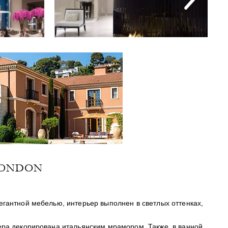
LONDON
егантной мебелью, интерьер выполнен в светлых оттенках,
ера декорирована итальянским мрамором. Также, в ванной