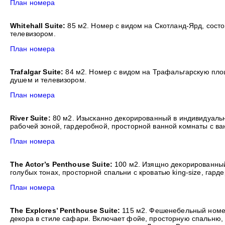
План номера
Whitehall Suite:
85 м2. Номер с видом на Скотланд-Ярд, состои
телевизором.
План номера
Trafalgar Suite:
84 м2. Номер с видом на Трафальгарскую площа
душем и телевизором.
План номера
River Suite:
80 м2. Изысканно декорированный в индивидуальном
рабочей зоной, гардеробной, просторной ванной комнаты с ва
План номера
The Actor’s Penthouse Suite:
100 м2. Изящно декорированный 
голубых тонах, просторной спальни с кроватью king-size, гар
План номера
The Explores’ Penthouse Suite:
115 м2. Фешенебельный номер,
декора в стиле сафари. Включает фойе, просторную спальню,