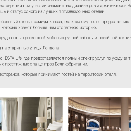
ложился на одной из самых знаменитых и живописных улиц Лондона
ставрация при участии знаменитых дизайне ров и архитекторов Вел
шь и статус одного из лучших пятизвездочных отелей.
небельный отель премиум класса, где каждому гостю предоставляют
, которые хранят больше чем столетнюю историю.
орудованные роскошной мебелью ручной работы и новейшей технико
д на старинные улицы Лондона.
ESPA Life, где предоставляется полный спектр услуг по уходу за
мых престижных спа-центров Великобритании.
есторанов, которые принимают гостей на территории отеля.