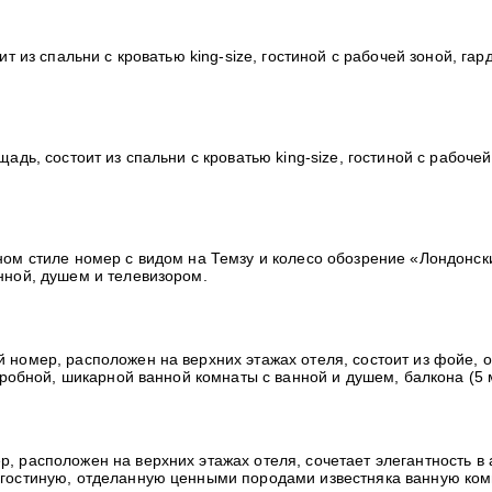
т из спальни с кроватью king-size, гостиной с рабочей зоной, г
дь, состоит из спальни с кроватью king-size, гостиной с рабоче
 стиле номер с видом на Темзу и колесо обозрение «Лондонский г
нной, душем и телевизором.
номер, расположен на верхних этажах отеля, состоит из фойе, 
деробной, шикарной ванной комнаты с ванной и душем, балкона (5
 расположен на верхних этажах отеля, сочетает элегантность в 
 гостиную, отделанную ценными породами известняка ванную комн