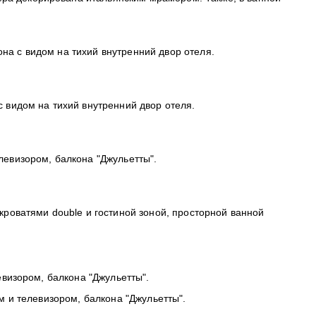
она с видом на тихий внутренний двор отеля.
с видом на тихий внутренний двор отеля.
елевизором, балкона "Джульетты".
 кроватями double и гостиной зоной, просторной ванной
левизором, балкона "Джульетты".
м и телевизором, балкона "Джульетты".