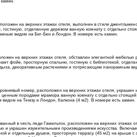
 камин.
положен на верхних этажах отеля, выполнен в стиле джентльмен
 гостиную, отделанную деревом ванную комнату с отдельно стоя
мным видом на Биг-Бен и Лондон. В номере есть камин.
ложен на верхних этажах отеля, обставлен элегантной мебелью
чает фойе, просторную спальню, гостиную с библиотекой, отде
отдыха, декоративным растениями и потрясающим панорамным видо
ровневый номер, расположен на верхних этажах отеля, украшен 
ю ценным породами мрамора ванную комнату с отдельно стоящей 
видом на Темзу и Лондон, балкона (4 м2). В номере есть камин.
ванный в честь леди Гамильтон, расположен на верхних этажах от
лью и украшен изумительными произведениями искусства. Включае
й и отдельным душем, просторную террасу (45 м2) на крыше с з