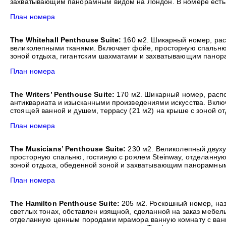
захватывающим панорамным видом на Лондон. В номере есть
План номера
The Whitehall Penthouse Suite:
160 м2. Шикарный номер, рас
великолепными тканями. Включает фойе, просторную спальню,
зоной отдыха, гигантским шахматами и захватывающим панора
План номера
The Writers’ Penthouse Suite:
170 м2. Шикарный номер, распо
антиквариата и изысканными произведениями искусства. Вклю
стоящей ванной и душем, террасу (21 м2) на крыше с зоной 
План номера
The Musicians’ Penthouse Suite:
230 м2. Великолепный двуху
просторную спальню, гостиную с роялем Steinway, отделанну
зоной отдыха, обеденной зоной и захватывающим панорамным 
План номера
The Hamilton Penthouse Suite:
205 м2. Роскошный номер, наз
светлых тонах, обставлен изящной, сделанной на заказ мебе
отделанную ценным породами мрамора ванную комнату с ванно