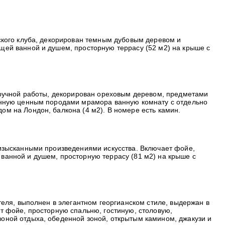
ского клуба, декорирован темным дубовым деревом и
щей ванной и душем, просторную террасу (52 м2) на крыше с
 ручной работы, декорирован ореховым деревом, предметами
ланную ценным породами мрамора ванную комнату с отдельно
м на Лондон, балкона (4 м2). В номере есть камин.
изысканными произведениями искусства. Включает фойе,
ванной и душем, просторную террасу (81 м2) на крыше с
еля, выполнен в элегантном георгианском стиле, выдержан в
т фойе, просторную спальню, гостиную, столовую,
оной отдыха, обеденной зоной, открытым камином, джакузи и