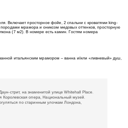
ля. Включает просторное фойе, 2 спальни с кроватями king-
ым породами мрамора и ониксом медовых оттенков, просторную
кона (7 м2). В номере есть камин. Гостям номера
ованной итальянским мрамором – ванна и/или «ливневый» душ,
аун-стрит, на знаменитой улице Whitehall Place.
я Королевская опера, Национальный музей.
прогуляться по старинным улочкам Лондона,