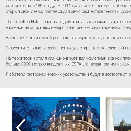
Роскошный пятизвездочный отель Corinthia Hotel London распо
историю еще в 1885 году. В 2011 году произошла масштабная ре
открыл свои двери, подтверждая свою респектабельность, роско
The Corinthia Hotel London это действительно роскошный, феше
в каждой детали, плюс невероятная энергетика старинных стен
В распоряжении гостей роскошные апартаменты, пентхаусы, об
С восхитительных террасы пентхауса открывается красивый ви
На территории отеля функционирует великолепный spa комплекс 
больше 3000 метров квадратных. ESPA Life назван одним из са
Любители гастрономических удовольствий будут в восторге от р