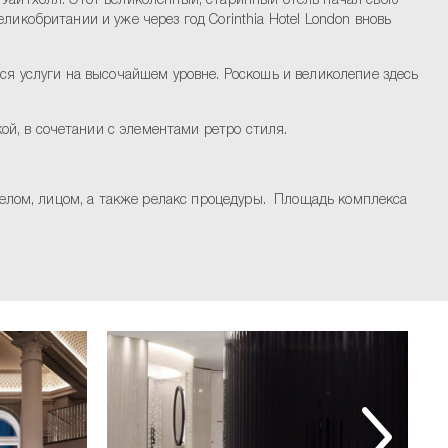
 Уайтхолл. Этот великолепный, старинный отель начал свою
икобритании и уже через год Corinthia Hotel London вновь
ся услуги на высочайшем уровне. Роскошь и великолепие здесь
й, в сочетании с элементами ретро стиля.
 телом, лицом, а также релакс процедуры. Площадь комплекса