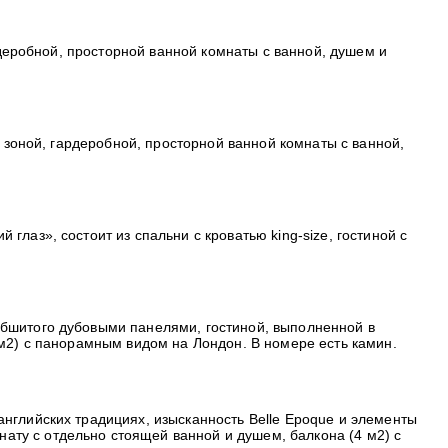
ардеробной, просторной ванной комнаты с ванной, душем и
й зоной, гардеробной, просторной ванной комнаты с ванной,
лаз», состоит из спальни с кроватью king-size, гостиной с
обшитого дубовыми панелями, гостиной, выполненной в
 м2) с панорамным видом на Лондон. В номере есть камин.
английских традициях, изысканность Belle Epoque и элементы
ату с отдельно стоящей ванной и душем, балкона (4 м2) с