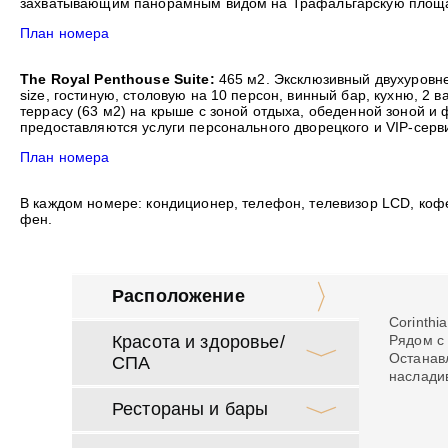
захватывающим панорамным видом на Трафальгарскую площад
План номера
The Royal Penthouse Suite:
465 м2. Эксклюзивный двухуровне
size, гостиную, столовую на 10 персон, винный бар, кухню, 
террасу (63 м2) на крыше с зоной отдыха, обеденной зоной и
предоставляются услуги персонального дворецкого и VIP-серв
План номера
В каждом номере: кондиционер, телефон, телевизор LCD, коф
фен.
Расположение
Corinthi
Красота и здоровье/
Рядом с
Останавл
СПА
наслади
Рестораны и бары