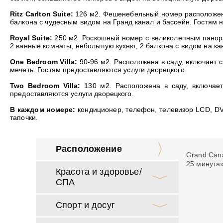
Ritz Carlton Suite:
126 м
2
. Фешенебельный номер расположен в
балкона с чудесным видом на Гранд канал и бассейн. Гостям н
Royal Suite:
250 м
2
. Роскошный номер с великолепным панора
2 ванные комнаты, небольшую кухню, 2 балкона с видом на кан
One Bedroom Villa:
90-96 м
2
. Расположена в саду, включает 
мечеть. Гостям предоставляются услуги дворецкого.
Two Bedroom Villa:
130 м
2
. Расположена в саду, включае
предоставляются услуги дворецкого.
В каждом номере:
кондиционер, телефон, телевизор LCD, DVD
тапочки.
Расположение
Grand Cana
25 минута
Красота и здоровье/
СПА
Спорт и досуг