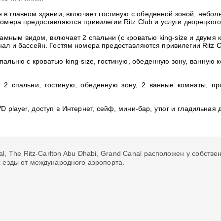
 главном здании, включает гостиную с обеденной зоной, небольш
омера предоставляются привилегии Ritz Club и услуги дворецкого
мным видом, включает 2 спальни (с кроватью king-size и двумя к
ал и бассейн. Гостям номера предоставляются привилегии Ritz Cl
спальню с кроватью king-size, гостиную, обеденную зону, ванную 
т 2 спальни, гостиную, обеденную зону, 2 ванные комнаты, п
 player, доступ в Интернет, сейф, мини-бар, утюг и гладильная 
l, The Ritz-Carlton Abu Dhabi, Grand Canal расположен у собстве
х езды от международного аэропорта.