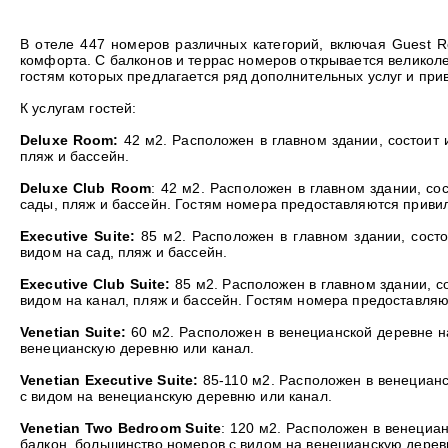
В отеле 447 номеров различных категорий, включая
Guest 
комфорта. С балконов и террас номеров открывается великол
гостям которых предлагается ряд дополнительных услуг и приви
К услугам гостей:
Deluxe Room:
42 м
2
. Расположен в главном здании, состоит 
пляж и бассейн.
Deluxe Club Room
:
42 м
2
. Расположен в главном здании, со
сады, пляж и бассейн. Гостям номера предоставляются привиле
Executive Suite:
85 м
2
. Расположен в главном здании, состо
видом на сад, пляж и бассейн.
Executive Club Suite:
85 м
2
. Расположен в главном здании, с
видом на канал, пляж и бассейн. Гостям номера предоставляют
Venetian Suite:
60 м
2
. Расположен в венецианской деревне на
венецианскую деревню или канал.
Venetian Executive Suite:
85-110 м
2
. Расположен в венецианс
с видом на венецианскую деревню или канал.
Venetian Two Bedroom Suite
:
120 м
2
. Расположен в венециан
балкон, большинство номеров с видом на венецианскую дерев