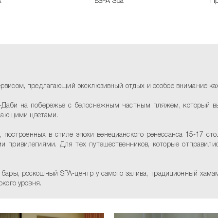
х
ESPA Spa
Пр
м сервисом, предлагающий эксклюзивный отдых и особое внимание ка
у-Даби на побережье с белоснежным частным пляжем, который в
ухающими цветами.
, построенных в стиле эпохи венецианского ренессанса 15-17 сто
ми привилегиями. Для тех путешественников, которые отправили
 бары, роскошный SPA-центр у самого залива, традиционный хама
кого уровня.