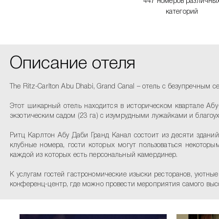
447 номеров различны
категорий
Описание отеля
The Ritz-Carlton Abu Dhabi, Grand Canal – отель с безупречны
Этот шикарный отель находится в историческом квартале Аб
экзотическим садом (23 га) с изумрудными лужайками и благо
Ритц Карлтон Абу Даби Гранд Канал состоит из десяти зданий
клубные номера, гости которых могут пользоваться некоторы
каждой из которых есть персональный камердинер.
К услугам гостей гастрономические изыски ресторанов, уютные
конференц-центр, где можно провести мероприятия самого высо