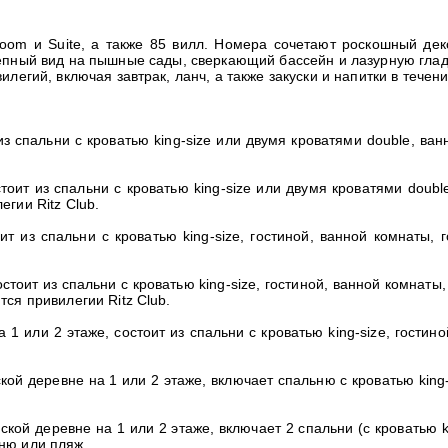
Room
и
Suite
, а также 85 вилл. Номера сочетают роскошный дек
епный вид на пышные сады, сверкающий бассейн и лазурную глад
легий, включая завтрак, ланч, а также закуски и напитки в течени
из спальни с кроватью king-size или двумя кроватями double, ва
стоит из спальни с кроватью king-size или двумя кроватями doub
гии Ritz Club.
ит из спальни с кроватью king-size, гостиной, ванной комнаты,
остоит из спальни с кроватью king-size, гостиной, ванной комнат
ся привилегии Ritz Club.
 1 или 2 этаже, состоит из спальни с кроватью king-size, гости
кой деревне на 1 или 2 этаже, включает спальню с кроватью king
ской деревне на 1 или 2 этаже, включает 2 спальни (с кроватью k
ню или пляж.