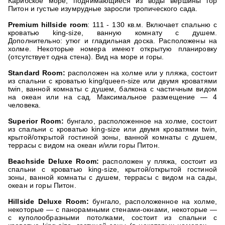
Карибское море, поднимающиеся из воды вершины гор
Питон и густые изумрудные заросли тропического сада.
Premium hillside room
: 111 - 130 кв.м. Включает спальню с
кроватью king-size, ванную комнату с душем.
Дополнительно: утюг и гладильная доска. Расположены на
холме. Некоторые номера имеют открытую планировку
(отсутствует одна стена). Вид на море и горы.
Standard Room:
расположен на холме или у пляжа, состоит
из спальни с кроватью king/queen-size или двумя кроватями
twin, ванной комнаты с душем, балкона с частичным видом
на океан или на сад. Максимальное размещение — 4
человека.
Superior Room:
бунгало, расположенное на холме, состоит
из спальни с кроватью king-size или двумя кроватями twin,
крытой/открытой гостиной зоны, ванной комнаты с душем,
террасы с видом на океан и/или горы Питон.
Beachside Deluxe Room:
расположен у пляжа, состоит из
спальни с кроватью king-size, крытой/открытой гостиной
зоны, ванной комнаты с душем, террасы с видом на сады,
океан и горы Питон.
Hillside Deluxe Room:
бунгало, расположенное на холме,
некоторые — с панорамными стенами-окнами, некоторые —
с куполообразными потолками, состоит из спальни с