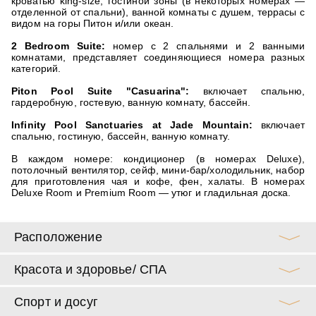
кроватью king-size, гостиной зоны (в некоторых номерах —
отделенной от спальни), ванной комнаты с душем, террасы с
видом на горы Питон и/или океан.
2 Bedroom Suite:
номер с 2 спальнями и 2 ванными
комнатами, представляет соединяющиеся номера разных
категорий.
Piton
Pool
Suite "
Casuarina":
включает спальню,
гардеробную, гостевую, ванную комнату, бассейн.
Infinity
Pool
Sanctuaries
at
Jade
Mountain:
включает
спальню, гостиную, бассейн, ванную комнату.
В каждом номере: кондиционер (в номерах Deluxe),
потолочный вентилятор, сейф, мини-бар/холодильник, набор
для приготовления чая и кофе, фен, халаты. В номерах
Deluxe Room и Premium Room — утюг и гладильная доска.
Расположение
Красота и здоровье/ СПА
Спорт и досуг