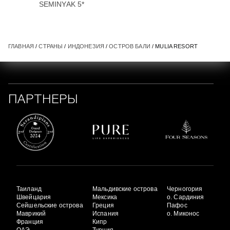
SEMINYAK 5*
ГЛАВНАЯ
/
СТРАНЫ
/
ИНДОНЕЗИЯ
/
ОСТРОВ БАЛИ
/ MULIA RESORT
ПАРТНЕРЫ
Таиланд
Мальдивские острова
Черногория
Швейцария
Мексика
о. Сардиния
Сейшельские острова
Греция
Пафос
Маврикий
Испания
о. Миконос
Франция
Кипр
ОАЭ
Турция