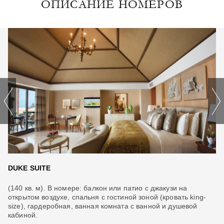
ОПИСАНИЕ НОМЕРОВ
DUKE SUITE
P
(140 кв. м). В номере: балкон или патио с джакузи на
(1
открытом воздухе, спальня с гостиной зоной (кровать king-
от
size), гардеробная, ванная комната с ванной и душевой
si
кабиной.
ка