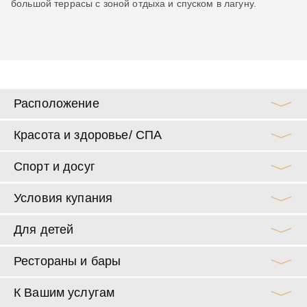
й
большой террасы с зоной отдыха и спуском в лагуну.
от
да
бо
пр
ла
Расположение
Красота и здоровье/ СПА
Спорт и досуг
Условия купания
Для детей
Рестораны и бары
К Вашим услугам