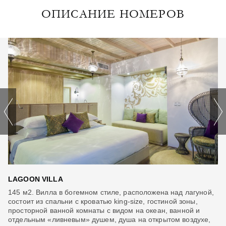
ОПИСАНИЕ НОМЕРОВ
LAGOON VILLA
O
145 м2. Вилла в богемном стиле, расположена над лагуной,
18
состоит из спальни с кроватью king-size, гостиной зоны,
на
просторной ванной комнаты с видом на океан, ванной и
го
отдельным «ливневым» душем, душа на открытом воздухе,
пр