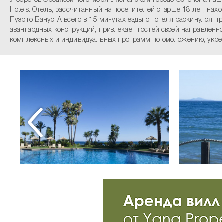
У берегов Средиземного моря в испанском городе Эстепона наше
Hotels. Отель, рассчитанный на посетителей старше 18 лет, на
Пуэрто Банус. А всего в 15 минутах езды от отеля раскинулся п
авангардных конструкций, привлекает гостей своей направленн
комплексных и индивидуальных программ по омоложению, укреп