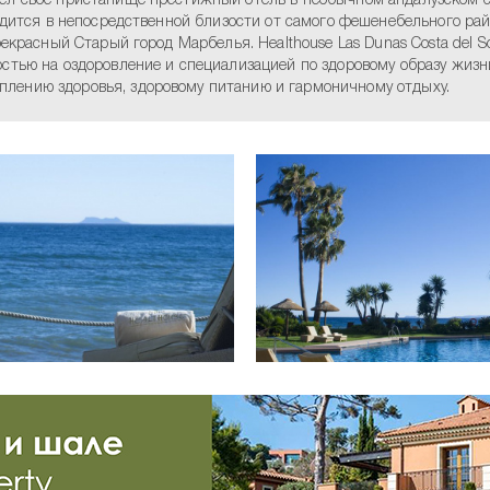
л свое пристанище престижный отель в необычном андалузском стиле
ходится в непосредственной близости от самого фешенебельного рай
рекрасный Старый город Марбелья. Healthouse Las Dunas Costa del 
остью на оздоровление и специализацией по здоровому образу жизн
лению здоровья, здоровому питанию и гармоничному отдыху.