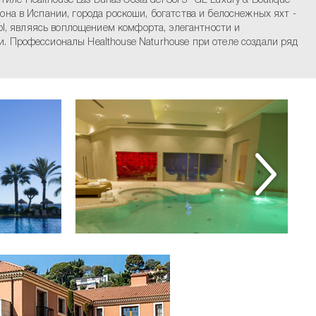
 Healthouse Las Dunas Costa del Sol 5* GL-Luxury & Boutique
она в Испании, города роскоши, богатства и белоснежных яхт -
Sol, являясь воплощением комфорта, элегантности и
и. Профессионалы Healthouse Naturhouse при отеле создали ряд