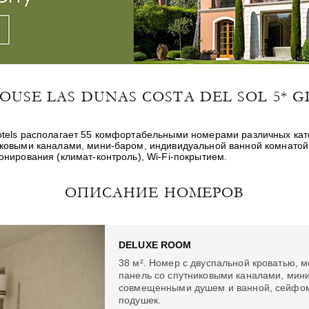
SE LAS DUNAS COSTA DEL SOL 5* G
e Hotels располагает 55 комфортабельными номерами различных ка
иковыми каналами, мини-баром, индивидуальной ванной комнато
нирования (климат-контроль), Wi-Fi-покрытием.
ОПИСАНИЕ НОМЕРОВ
DELUXE ROOM
38 м². Номер с двуспальной кроватью,
панель со спутниковыми каналами, мин
совмещенными душем и ванной, сейфом
подушек.