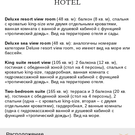
HOTEL
Deluxe resort view room
(48 кв. м): балкон (8 кв. м), спальня
с кроватью king-size или двумя отдельными кроватями,
ванная комната с ванной и душевой кабиной с функцией
«тропический дождь». Вид на территорию отеля и сады.
Deluxe sea view room
(48 кв. м): аналогичны номерам
категории Deluxe resort view room, но имеют вид на море или
бассейн.
King suite resort view
(105 кв. м): 2 балкона (12 кв. м),
гостиная с обеденной зоной (стол на 4 персоны), спальня с
кроватью king-size, гардеробная, ванная комната с
гидромассажной ванной и душевой кабиной с функцией
«тропический дождь». Вид на территорию отеля.
Two-bedroom suite
(165 кв. м): терраса и 3 балкона (20 кв.
м), гостиная с обеденной зоной (стол на 4 персоны), 2
спальни (одна – с кроватью king-size, вторая – с двумя
отдельными кроватями), гардеробная, 2 ванные комнаты
(одна с гидромассажной ванной и душевой кабиной с
функцией «тропический дождь»). Вид на море.
Расположение