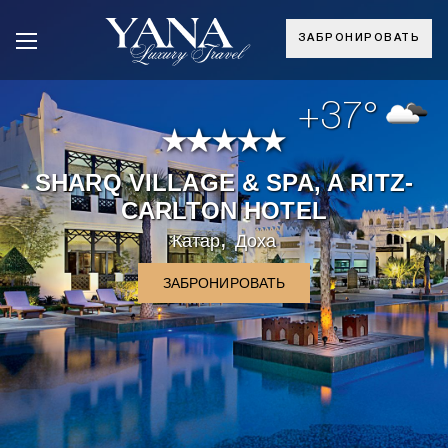
ЗАБРОНИРОВАТЬ
+37°
SHARQ VILLAGE & SPA, A RITZ-
CARLTON HOTEL
,
Катар
Доха
ЗАБРОНИРОВАТЬ