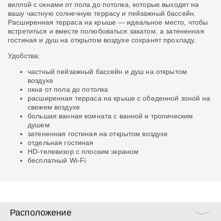
е
виллой с окнами от пола до потолка, которые выходят на
ра
вашу частную солнечную террасу и пейзажный бассейн.
ве
Расширенная терраса на крыше — идеальное место, чтобы
гд
встретиться и вместе полюбоваться закатом, а затененная
пе
гостиная и душ на открытом воздухе сохранят прохладу.
би
ша
Удобства:
Уд
частный пейзажный бассейн и душ на открытом
воздухе
окна от пола до потолка
расширенная терраса на крыше с обеденной зоной на
свежем воздухе
большая ванная комната с ванной и тропическим
душем
затененная гостиная на открытом воздухе
отдельная гостиная
HD-телевизор с плоским экраном
бесплатный Wi-Fi
Расположение