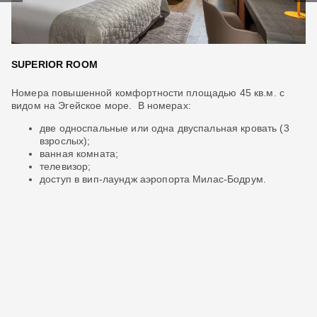
SUPERIOR ROOM
D
Номера повышенной комфортности площадью 45 кв.м. с
Но
видом на Эгейское море. В номерах:
ча
две односпальные или одна двуспальная кровать (3
взрослых);
ванная комната;
телевизор;
доступ в вип-лаундж аэропорта Милас-Бодрум.
а;