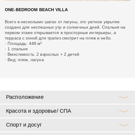
ONE-BEDROOM BEACH VILLA
O
Всего в нескольких шагах от лагуны, это уютное укрытие
До
создано для неспешных утр и солнечных дней. Спальня на
ре
первом этаже открывается в просторные интерьеры, а
бе
терраса с зоной для трапез смотрит на пляж и небо.
пр
· Площадь: 448 м²
пр
· 1 спальня
· 
· Вместимость: 2 взрослых + 2 детей
· 
· Вид: пляж, лагуна
· 
· 
Расположение
Красота и здоровье/ СПА
Спорт и досуг