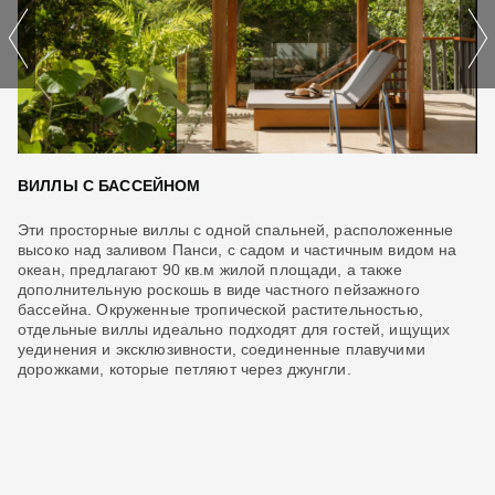
ВИЛЛЫ С БАССЕЙНОМ
Л
й
Эти просторные виллы с одной спальней, расположенные
Ко
е
высоко над заливом Панси, с садом и частичным видом на
м 
океан, предлагают 90 кв.м жилой площади, а также
по
дополнительную роскошь в виде частного пейзажного
ша
бассейна. Окруженные тропической растительностью,
Бо
отдельные виллы идеально подходят для гостей, ищущих
ка
х
уединения и эксклюзивности, соединенные плавучими
от
дорожками, которые петляют через джунгли.
по
В 
si
от
От