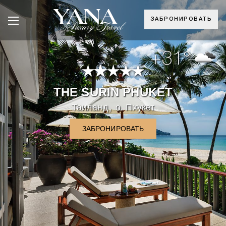
ЗАБРОНИРОВАТЬ
+31°
THE SURIN PHUKET
,
Таиланд
о. Пхукет
ЗАБРОНИРОВАТЬ