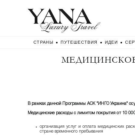
О компании ИНГО Украина
Медицинское страхование при поездках за рубеж
Страхование от несчастных случаев при поездках за рубеж
Страхование багажа
Страхование финансовых рисков
СПЕЦИАЛЬНЫЕ ПРОГРАММЫ
Страхование путешествующих по Украине
Скидки и надбавки
СТРАНЫ
ПУТЕШЕСТВИЯ
ИДЕИ
СЕР
ГЛАВНАЯ
/
СТРАХОВАНИЕ
/ МЕДИЦИНСКОЕ СТРАХОВАНИЕ ПРИ 
МЕДИЦИНСКОЕ
В рамках данной Программы АСК "ИНГО Украина" осу
Медицинские расходы с лимитом покрытия от 10 000 
организация услуг и оплата медицинских рас
стране временного пребывания