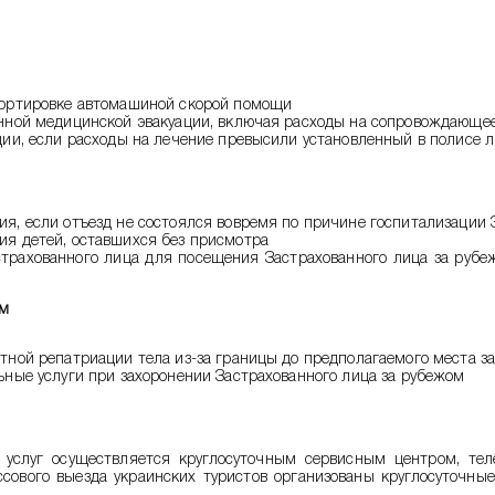
спортировке автомашиной скорой помощи
ренной медицинской эвакуации, включая расходы на сопровождающе
ации, если расходы на лечение превысили установленный в полисе 
ия, если отъезд не состоялся вовремя по причине госпитализации 
ия детей, оставшихся без присмотра
страхованного лица для посещения Застрахованного лица за рубеж
ом
ртной репатриации тела из-за границы до предполагаемого места з
льные услуги при захоронении Застрахованного лица за рубежом
 услуг осуществляется круглосуточным сервисным центром, тел
сового выезда украинских туристов организованы круглосуточные