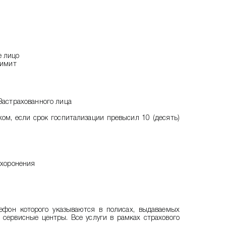
е лицо
лимит
Застрахованного лица
ом, если срок госпитализации превысил 10 (десять)
ахоронения
ефон которого указываются в полисах, выдаваемых
 сервисные центры. Все услуги в рамках страхового