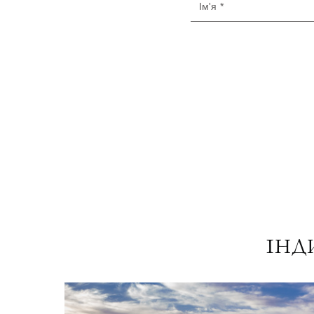
Ім'я *
ІНД