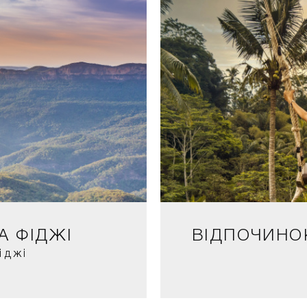
А ФІДЖІ
ВІДПОЧИНОК
іджі