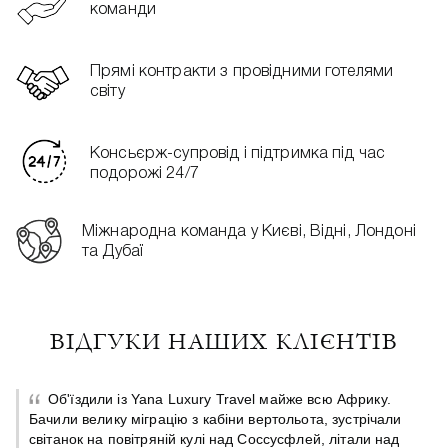
команди
Прямі контракти з провідними готелями
світу
Консьєрж-супровід і підтримка під час
подорожі 24/7
Міжнародна команда у Києві, Відні, Лондоні
та Дубаї
ВІДГУКИ НАШИХ КЛІЄНТІВ
Об'їздили із Yana Luxury Travel майже всю Африку.
Бачили велику міграцію з кабіни вертольота, зустрічали
світанок на повітряній кулі над Соссусфлей, літали над