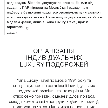
 є
водоспадом Вікторія, дегустували вино та бачили хід
сардин у ПАР, пірнали на Мозамбіку. І завжди нам
підберуть бездоганні лоджі, все організують пунктуально і
чітко, завжди на зв'язку. Саме тому подорожуємо, особливо
в далекі країни, лише з Yana Luxury Travel, щоб із
гарантією.
Денис
ОРГАНІЗАЦІЯ
ІНДИВІДУАЛЬНИХ
LUXURY-ПОДОРОЖЕЙ
Yana Luxury Travel працює з 1994 року та
спеціалізується на організації індивідуальних
подорожей premium- та luxury-рівня. Ми
створюємо приватні, сімейні й ділові поїздки,
складні комбіновані маршрути, круїзи, експедиції,
подорожі на яхтах, відпочинок на приватних