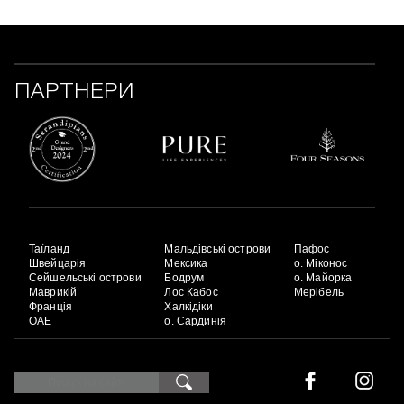
ПАРТНЕРИ
Таїланд
Мальдівські острови
Пафос
Швейцарія
Мексика
о. Міконос
Сейшельські острови
Бодрум
о. Майорка
Маврикій
Лос Кабос
Мерібель
Франція
Халкідіки
ОАЕ
о. Сардинія