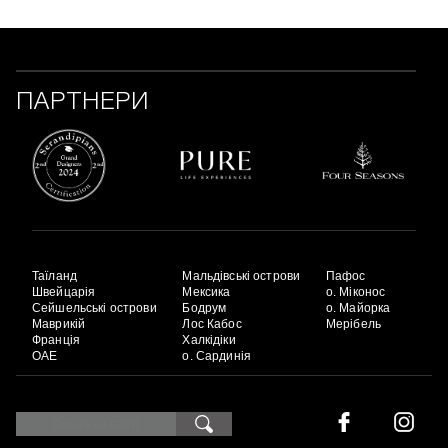
ПАРТНЕРИ
Таїланд
Мальдівські острови
Пафос
Швейцарія
Мексика
о. Міконос
Сейшельські острови
Бодрум
о. Майорка
Маврикій
Лос Кабос
Мерібель
Франція
Халкідіки
ОАЕ
о. Сардинія