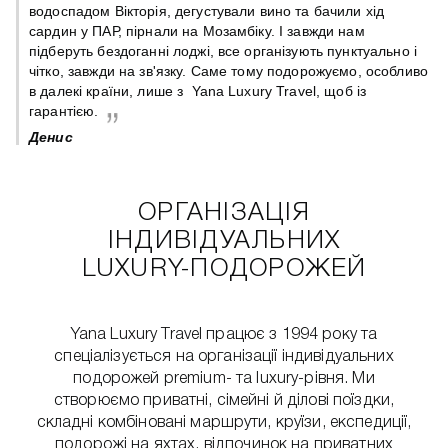
 є
водоспадом Вікторія, дегустували вино та бачили хід
сардин у ПАР, пірнали на Мозамбіку. І завжди нам
підберуть бездоганні лоджі, все організують пунктуально і
чітко, завжди на зв'язку. Саме тому подорожуємо, особливо
в далекі країни, лише з Yana Luxury Travel, щоб із
гарантією.
Денис
ОРГАНІЗАЦІЯ
ІНДИВІДУАЛЬНИХ
LUXURY-ПОДОРОЖЕЙ
Yana Luxury Travel працює з 1994 року та
спеціалізується на організації індивідуальних
подорожей premium- та luxury-рівня. Ми
створюємо приватні, сімейні й ділові поїздки,
складні комбіновані маршрути, круїзи, експедиції,
подорожі на яхтах, відпочинок на приватних