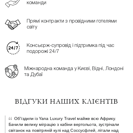
команди
Прямі контракти з провідними готелями
світу
Консьєрж-супровід і підтримка під час
подорожі 24/7
Міжнародна команда у Києві, Відні, Лондоні
та Дубаї
ВІДГУКИ НАШИХ КЛІЄНТІВ
Об'їздили із Yana Luxury Travel майже всю Африку.
Бачили велику міграцію з кабіни вертольота, зустрічали
світанок на повітряній кулі над Соссусфлей, літали над