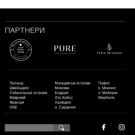
ПАРТНЕРИ
Таїланд
Мальдівські острови
Пафос
Швейцарія
Мексика
о. Міконос
Сейшельські острови
Бодрум
о. Майорка
Маврикій
Лос Кабос
Мерібель
Франція
Халкідіки
ОАЕ
о. Сардинія