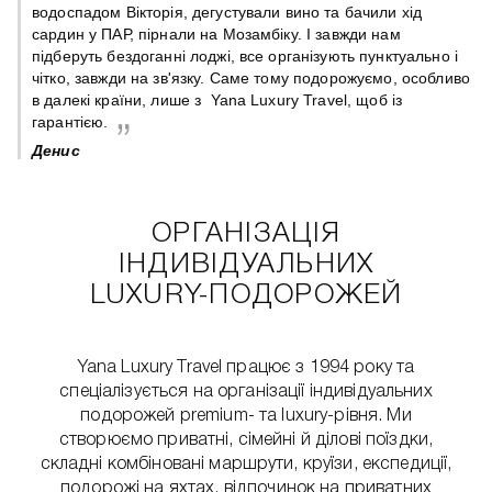
 є
водоспадом Вікторія, дегустували вино та бачили хід
сардин у ПАР, пірнали на Мозамбіку. І завжди нам
підберуть бездоганні лоджі, все організують пунктуально і
чітко, завжди на зв'язку. Саме тому подорожуємо, особливо
в далекі країни, лише з Yana Luxury Travel, щоб із
гарантією.
Денис
ОРГАНІЗАЦІЯ
ІНДИВІДУАЛЬНИХ
LUXURY-ПОДОРОЖЕЙ
Yana Luxury Travel працює з 1994 року та
спеціалізується на організації індивідуальних
подорожей premium- та luxury-рівня. Ми
створюємо приватні, сімейні й ділові поїздки,
складні комбіновані маршрути, круїзи, експедиції,
подорожі на яхтах, відпочинок на приватних