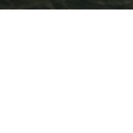
ОТД
Имя *