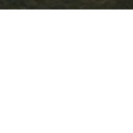
ЫХ В NORWEGIAN CRUISE 
ЗАПРОС НА ПОДБОР ТУРА
Оставьте свои контакты и мы свяжемся с Вами
+1
United
States
+1