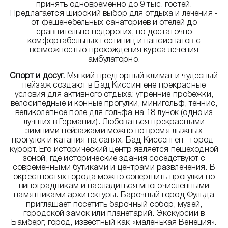
принять одновременно до 9 тыс. гостей.
Предлагается широкий выбор для отдыха и лечения -
от фешенебельных санаториев и отелей до
сравнительно недорогих, но достаточно
комфортабельных гостиниц и пансионатов с
возможностью прохождения курса лечения
амбулаторно.
Спорт и досуг.
Мягкий предгорный климат и чудесный
пейзаж создают в Бад Киссингене прекрасные
условия для активного отдыха: утренние пробежки,
велосипедные и конные прогулки, минигольф, теннис,
великолепное поле для гольфа на 18 лунок (одно из
лучших в Германии). Любоваться прекрасными
зимними пейзажами можно во время лыжных
прогулок и катания на санях. Бад Киссенген - город-
курорт. Его исторический центр является пешеходной
зоной, где исторические здания соседствуют с
современными бутиками и центрами развлечения. В
окрестностях города можно совершить прогулки по
виноградникам и насладиться многочисленными
памятниками архитектуры. Барочный город Фульда
приглашает посетить барочный собор, музей,
городской замок или планетарий. Экскурсии в
Бамберг, город, известный как «маленькая Венеция».