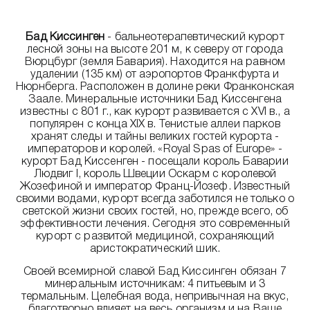
Бад Киссинген
- бальнеотерапевтический курорт
лесной зоны на высоте 201 м, к северу от города
Вюрцбург (земля Бавария). Находится на равном
удалении (135 км) от аэропортов Франкфурта и
Нюрнберга. Расположен в долине реки Франконская
Заале. Минеральные источники Бад Киссенгена
известны с 801 г., как курорт развивается с XVI в., а
популярен с конца XIX в. Тенистые аллеи парков
хранят следы и тайны великих гостей курорта -
императоров и королей. «Royal Spas of Europe» -
курорт Бад Киссенген - посещали король Баварии
Людвиг I, король Швеции Оскарм с королевой
Жозефиной и император Франц-Йозеф. Известный
своими водами, курорт всегда заботился не только о
светской жизни своих гостей, но, прежде всего, об
эффективности лечения. Сегодня это современный
курорт с развитой медициной, сохраняющий
аристократический шик.
Своей всемирной славой Бад Киссинген обязан 7
минеральным источникам: 4 питьевым и 3
термальным. Целебная вода, непривычная на вкус,
благотворно влияет на весь организм и на Ваше