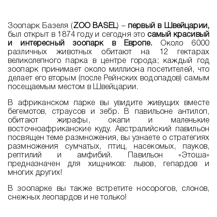
Зоопарк Базеля (
ZOO BASEL
) –
первый в Швейцарии,
был открыт в 1874 году и сегодня это
самый красивый
и интересный зоопарк в Европе.
Около 6000
различных животных обитают на 12 гектарах
великолепного парка в центре города; каждый год
зоопарк принимает около миллиона посетителей, что
делает его вторым (после Рейнских водопадов) самым
посещаемым местом в Швейцарии.
В африканском парке вы увидите живущих вместе
бегемотов, страусов и зебр. В павильоне антилоп,
обитают жирафы, окапи и маленькие
восточноафриканские куду. Австралийский павильон
посвящен теме размножения, вы узнаете о стратегиях
размножения сумчатых, птиц, насекомых, пауков,
рептилий и амфибий. Павильон «Этоша»
предназначен для хищников: львов, гепардов и
многих других!
В зоопарке вы также встретите носорогов, слонов,
снежных леопардов и не только!