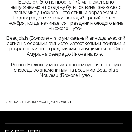
Божоле». Это не просто 170 млн. ежегодно
выпускаемых в продажу бутылок вина, знакомого
всему миру. Божоле – это стиль и образ жизни.
Подтверждение этому - каждый третий четверг
ноября, когда начинается праздник молодого вина
«Божоле Нуво».
Beaujolais (Божоле) – это уникальный винодельческий
регион с особыми глинисто-известковыми почвами и
прекрасными виноградниками, тянущимися от Сент-
Амура на севере до Лиона на юге.
Регион Божоле у многих ассоциируется в первую
очередь со знаменитым на весь мир Beaujolais
Nouveau (Божоле Нуво).
ГЛАВНАЯ
/
СТРАНЫ
/
ФРАНЦИЯ
/ БОЖОЛЕ