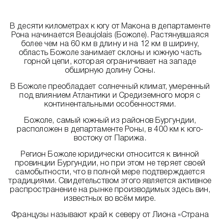
В десяти километрах к югу от Макона в департаменте
Рона начинается Beaujolais (Божоле). Растянувшаяся
более чем на 60 км в длину и на 12 км в ширину,
область Божоле занимает склоны и южную часть
горной цепи, которая ограничивает на западе
обширную долину Соны.
В Божоле преобладает солнечный климат, умеренный
под влиянием Атлантики и Средиземного моря с
континентальными особенностями.
Божоле, самый южный из районов Бургундии,
расположен в департаменте Роны, в 400 км к юго-
востоку от Парижа.
Регион Божоле юридически относится к винной
провинции Бургундии, но при этом не теряет своей
самобытности, что в полной мере подтверждается
традициями. Свидетельством этого является активное
распространение на рынке производимых здесь вин,
известных во всём мире.
Французы называют край к северу от Лиона «Страна