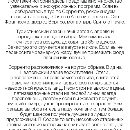
любителей истории здесь представлено множество
увлекательных экскурсионных программ. Если вы
собираетесь в тур по Сорренто, рекомендуем
посетить площадь Святого Антонио, церковь Сан
Франческо, дворец Вернео, монастырь Святого Пауло.
Туристический сезон начинается с апреля и
продолжается до октября. Максимальная
температура воздуха доходит до 35 градусов.
Зачастую это случается в августе и июле. Если вы не
переносите чрезмерную жару, лучше приезжать сюда
весной или осенью.
Сорренто расположился на крутом обрыве. Вид на
Неапольский залив восхитителен. Отели,
расположенные возле самого обрыва, считаются
самыми престижными, ведь с окон открывается
невероятной красоты вид. Несмотря на высокие цены,
пятизвездочные отели на первой линии всегда
переполнены, поэтому если вы желаете получить
лучший номер, лучше бронировать его заранее. Чем
раньше вы обратитесь в нашу компанию, тем больше
будет шансов получить лучшее из лучших
предложений. В Сорренто есть несколько старинных
отелей, история которых насчитывает сотню лет. Для