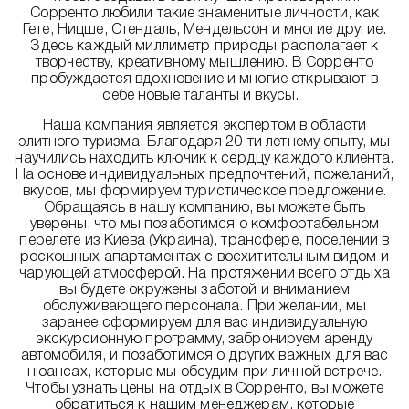
Сорренто любили такие знаменитые личности, как
Гете, Ницше, Стендаль, Мендельсон и многие другие.
Здесь каждый миллиметр природы располагает к
творчеству, креативному мышлению. В Сорренто
пробуждается вдохновение и многие открывают в
себе новые таланты и вкусы.
Наша компания является экспертом в области
элитного туризма. Благодаря 20-ти летнему опыту, мы
научились находить ключик к сердцу каждого клиента.
На основе индивидуальных предпочтений, пожеланий,
вкусов, мы формируем туристическое предложение.
Обращаясь в нашу компанию, вы можете быть
уверены, что мы позаботимся о комфортабельном
перелете из Киева (Украина), трансфере, поселении в
роскошных апартаментах с восхитительным видом и
чарующей атмосферой. На протяжении всего отдыха
вы будете окружены заботой и вниманием
обслуживающего персонала. При желании, мы
заранее сформируем для вас индивидуальную
экскурсионную программу, забронируем аренду
автомобиля, и позаботимся о других важных для вас
нюансах, которые мы обсудим при личной встрече.
Чтобы узнать цены на отдых в Сорренто, вы можете
обратиться к нашим менеджерам, которые