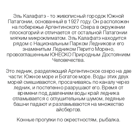
Эль Калафатэ - то живописный городок Южной
Патагонии, основанный в 1927 году. Он расположен
на побережье Аргентинского Озера в окружении
плоскогорий и отличается от остальной Патагонии
мягким микроклиматом. Эль Калафатэ находится
рядом с Национальным Парком Ледников и его
знаменитым Ледником Перито Морено,
провозглашенным ЮНЕСКО Природным Достоянием
Человечества.
Это ледник, разделяющий Аргентинское озеро на две
части: Южное море и Богатое море. Воды этих двух
морей смешиваются, просачиваясь по каналу через
ледник, и постепенно разрушают его. Время от
времени под давлением воды край ледника
отламывается с оглушительным шумом, ледяные
башни падают и разламываются на множество
айсбергов.
Конные прогулки по окрестностям, рыбалка.