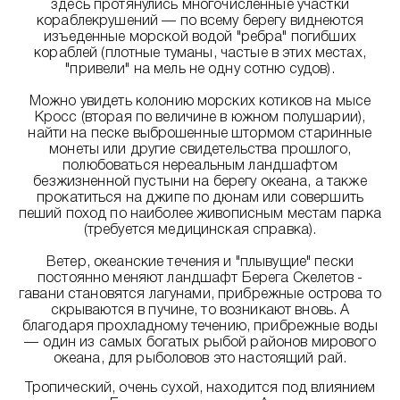
здесь протянулись многочисленные участки
кораблекрушений — по всему берегу виднеются
изъеденные морской водой "ребра" погибших
кораблей (плотные туманы, частые в этих местах,
"привели" на мель не одну сотню судов).
Можно увидеть колонию морских котиков на мысе
Кросс (вторая по величине в южном полушарии),
найти на песке выброшенные штормом старинные
монеты или другие свидетельства прошлого,
полюбоваться нереальным ландшафтом
безжизненной пустыни на берегу океана, а также
прокатиться на джипе по дюнам или совершить
пеший поход по наиболее живописным местам парка
(требуется медицинская справка).
Ветер, океанские течения и "плывущие" пески
постоянно меняют ландшафт Берега Скелетов -
гавани становятся лагунами, прибрежные острова то
скрываются в пучине, то возникают вновь. А
благодаря прохладному течению, прибрежные воды
— один из самых богатых рыбой районов мирового
океана, для рыболовов это настоящий рай.
Тропический, очень сухой, находится под влиянием